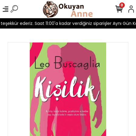
0
n teşekkür ederiz. Saat 11:00'a kadar verdiğiniz siparişler Aynı Gün Ka