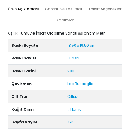
Ürün Açıklaması
Garanti ve Teslimat
Taksit Seçenekleri
Yorumlar
Kişilik: Tümüyle İnsan Olabilme Sanatı ￼Tanıtım Metni
Baskı Boyutu
13,50 x 19,50 cm
Baskı Sayısı
1.Baskı
Baskı Tarihi
2011
Çevirmen
Leo Buscaglia
Cilt Tipi
Ciltsiz
Kağıt Cinsi
1. Hamur
Sayfa Sayısı
152