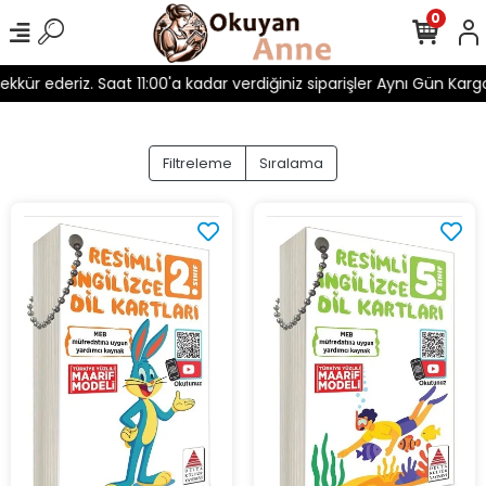
0
kür ederiz. Saat 11:00'a kadar verdiğiniz siparişler Aynı Gün Kargo!
Filtreleme
Sıralama