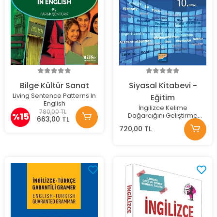
Bilge Kültür Sanat
Siyasal Kitabevi -
Living Sentence Patterns In
Eğitim
English
İngilizce Kelime
780,00 TL
%15
Dağarcığını Geliştirme
663,00 TL
Rehberi
720,00 TL