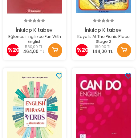
İnkılap Kitabevi
İnkılap Kitabevi
Eğlenceli İngilizce Fun With
Kaya Is At The Picnic Place
English
Stage 2
580,00 TL
180,00 TL
%20
%20
464,00 TL
144,00 TL