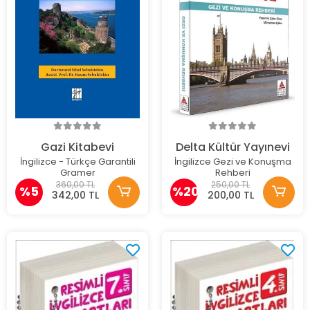
Gazi Kitabevi
Delta Kültür Yayınevi
İngilizce - Türkçe Garantili
İngilizce Gezi ve Konuşma
Gramer
Rehberi
360,00 TL
250,00 TL
%5
%20
342,00 TL
200,00 TL