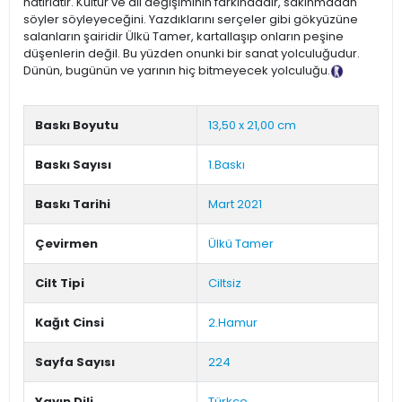
hatırlatır. Kültür ve dil değişiminin farkındadır, sakınmadan
söyler söyleyeceğini. Yazdıklarını serçeler gibi gökyüzüne
salanların şairidir Ülkü Tamer, kartallaşıp onların peşine
düşenlerin değil. Bu yüzden onunki bir sanat yolculuğudur.
Dünün, bugünün ve yarının hiç bitmeyecek yolculuğu.
Tanıtım Metni
Baskı Boyutu
13,50 x 21,00 cm
Baskı Sayısı
1.Baskı
Baskı Tarihi
Mart 2021
Çevirmen
Ülkü Tamer
Cilt Tipi
Ciltsiz
Kağıt Cinsi
2.Hamur
Sayfa Sayısı
224
Yayın Dili
Türkçe