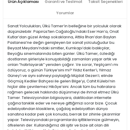
Ürün Açıklaması
Garanti ve Teslimat
Taksit Seçenekleri
Yorumlar
Sanat Yolculukları, Ülkü Tamer’in belleğine bir yolculuk olarak
düşünülebilir. Papirüs’ten Cağaloğlu’ndaki Eser Han’a, Onat
Kutlar’dan güzel Antep sokaklarına, Attila İlhan’dan Baylan
Pastanesi’ne değin genişleyen bir sanat yolculuğudur bu.
Beyazıt Meydanı’ndaki simitler, Kumkapı’daki balıkçılar,
Beyoğlu sinemalarında biten günler. Ülkü Tamer, özlediği
dostlarının şiirleriyle konuşabildiği zamanları yaşar artık ve
onları “hatırlayarak” yeniden çağırır. Ve sorar, Yeşilçam’ı mı
özlüyoruz, o günün Türkiye’sini mi? Yıldız Kenter’i, Yılmaz
Güney’i ve aynı sahneyi paylaştığı Müjdat Gezen’i; elinde
Göçmüş Kediler Bahçesi ile gelen Bilge’yi, Cahit Külebi’nin
hiçbir dile çevrilemez Hikâye’sini. Ancak tüm bu hatıralara
rağmen gelecek hakkında düşünmeyi de ihmal etmez Ülkü
Tamer. Televizyondan bilgisayara, daktilodan internete
çağına tanıklık eder ve nereye gittiğimizi sorar bize. Çocuk
edebiyatından klasiklere, çağdaş edebiyattan dünya
sanatına kadar pek çok konuda, berrak bir zihinle çıkarımlar
yapar. Televizyondaki programlarda işittiklerinize gülmeyin,
öfkelenin der. Kullandığımız dili işitir ve bize ait olan dili