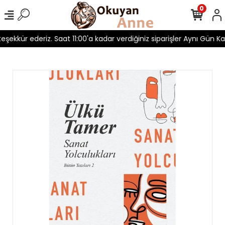
0
 teşekkür ederiz. Saat 11:00'a kadar verdiğiniz siparişler Aynı Gün Kar