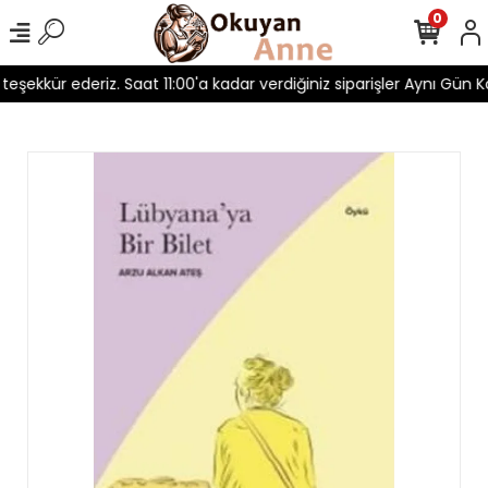
0
 teşekkür ederiz. Saat 11:00'a kadar verdiğiniz siparişler Aynı Gün Ka