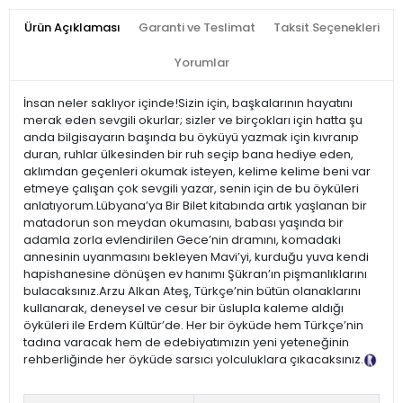
Ürün Açıklaması
Garanti ve Teslimat
Taksit Seçenekleri
Yorumlar
İnsan neler saklıyor içinde!Sizin için, başkalarının hayatını
merak eden sevgili okurlar; sizler ve birçokları için hatta şu
anda bilgisayarın başında bu öyküyü yazmak için kıvranıp
duran, ruhlar ülkesinden bir ruh seçip bana hediye eden,
aklımdan geçenleri okumak isteyen, kelime kelime beni var
etmeye çalışan çok sevgili yazar, senin için de bu öyküleri
anlatıyorum.Lübyana’ya Bir Bilet kitabında artık yaşlanan bir
matadorun son meydan okumasını, babası yaşında bir
adamla zorla evlendirilen Gece’nin dramını, komadaki
annesinin uyanmasını bekleyen Mavi’yi, kurduğu yuva kendi
hapishanesine dönüşen ev hanımı Şükran’ın pişmanlıklarını
bulacaksınız.Arzu Alkan Ateş, Türkçe’nin bütün olanaklarını
kullanarak, deneysel ve cesur bir üslupla kaleme aldığı
öyküleri ile Erdem Kültür’de. Her bir öyküde hem Türkçe’nin
tadına varacak hem de edebiyatımızın yeni yeteneğinin
rehberliğinde her öyküde sarsıcı yolculuklara çıkacaksınız.
Tanıtım Metni