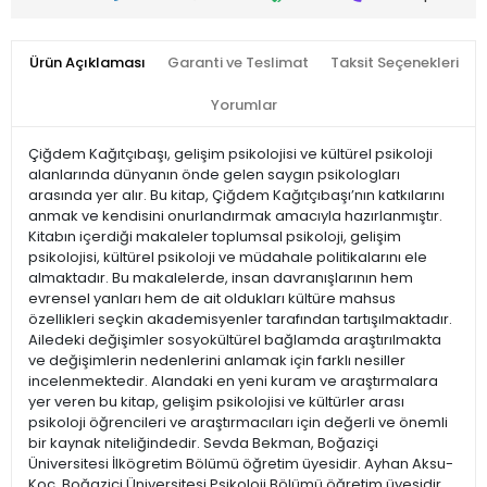
Ürün Açıklaması
Garanti ve Teslimat
Taksit Seçenekleri
Yorumlar
Çiğdem Kağıtçıbaşı, gelişim psikolojisi ve kültürel psikoloji
alanlarında dünyanın önde gelen saygın psikologları
arasında yer alır. Bu kitap, Çiğdem Kağıtçıbaşı’nın katkılarını
anmak ve kendisini onurlandırmak amacıyla hazırlanmıştır.
Kitabın içerdiği makaleler toplumsal psikoloji, gelişim
psikolojisi, kültürel psikoloji ve müdahale politikalarını ele
almaktadır. Bu makalelerde, insan davranışlarının hem
evrensel yanları hem de ait oldukları kültüre mahsus
özellikleri seçkin akademisyenler tarafından tartışılmaktadır.
Ailedeki değişimler sosyokültürel bağlamda araştırılmakta
ve değişimlerin nedenlerini anlamak için farklı nesiller
incelenmektedir. Alandaki en yeni kuram ve araştırmalara
yer veren bu kitap, gelişim psikolojisi ve kültürler arası
psikoloji öğrencileri ve araştırmacıları için değerli ve önemli
bir kaynak niteliğindedir. Sevda Bekman, Boğaziçi
Üniversitesi İlkögretim Bölümü öğretim üyesidir. Ayhan Aksu-
Koç, Boğaziçi Üniversitesi Psikoloji Bölümü öğretim üyesidir.