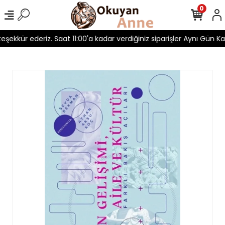
0
teşekkür ederiz. Saat 11:00'a kadar verdiğiniz siparişler Aynı Gün Kar