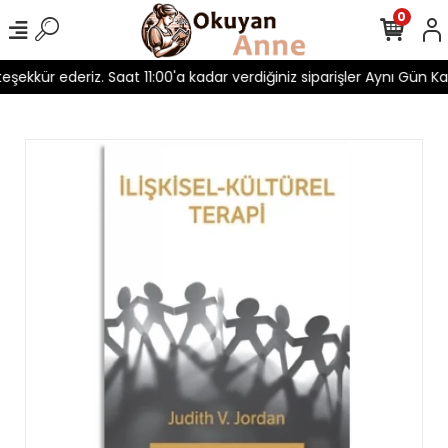
0
 teşekkür ederiz. Saat 11:00'a kadar verdiğiniz siparişler Aynı Gün Kar