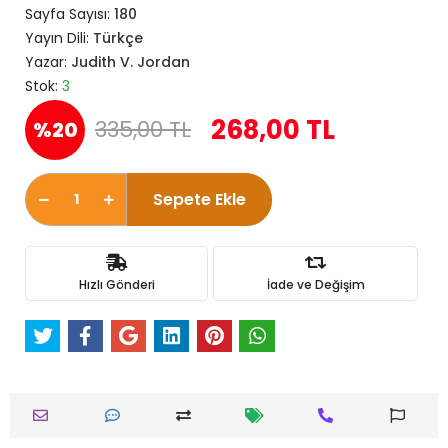
Sayfa Sayısı:
180
Yayın Dili:
Türkçe
Yazar:
Judith V. Jordan
Stok:
3
268,00 TL
335,00 TL
%20
Sepete Ekle
Hızlı Gönderi
İade ve Değişim