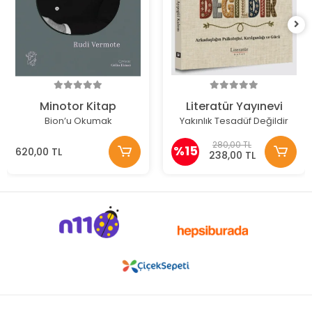
Minotor Kitap
Literatür Yayınevi
Bion’u Okumak
Yakınlık Tesadüf Değildir
280,00 TL
%15
620,00 TL
238,00 TL