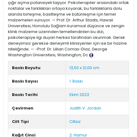
çığır açma potansiyeli taşıyor. Psikoterapiler arasındaki ortak
noktalar ve farklılıkları ortaya koyarak, bu farklılıklarla dolu
alanda birleşme, basitleşme ve bütünleşme için temel
malzemeleri sunuyor. — Prof. Dr. Arthur Staats, Hawaii
Üniversitesi, Honolulu Sağlam kuramsal düşünce ve zengin
klinik malzeme üzerinden temellendirilen bu dizi,
psikoterapiye ilgi duyan herkes tarafından okunmalı. Gerek
deneyimsiz gerekse deneyimli klinisyenler için ise bir hazine
niteliğinde. — -Prof. Dr. Lillian Comas-Diaz, George
Washington Üniversitesi, Washington, Dc
Tanıtım Metni
Baskı Boyutu
13,50 x 21,00 cm
Baskı Sayısı
1. Baskı
Baskı Tarihi
Ekim 2022
Çevirmen
Judith V. Jordan
Cilt Tipi
Ciltsiz
Kağıt Cinsi
2. Hamur