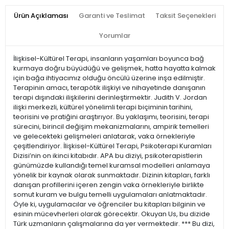
Ürün Açıklaması
Garanti ve Teslimat
Taksit Seçenekleri
Yorumlar
İlişkisel-Kültürel Terapi, insanların yaşamları boyunca bağ
kurmaya doğru büyüdüğü ve gelişmek, hatta hayatta kalmak
için bağa ihtiyacımız olduğu öncülü üzerine inşa edilmiştir.
Terapinin amacı, terapötik ilişkiyi ve nihayetinde danışanın
terapi dışındaki ilişkilerini derinleştirmektir. Judith V. Jordan
ilişki merkezli, kültürel yönelimli terapi biçiminin tarihini,
teorisini ve pratiğini araştırıyor. Bu yaklaşımı, teorisini, terapi
sürecini, birincil değişim mekanizmalarını, ampirik temelleri
ve gelecekteki gelişmeleri anlatarak, vaka örnekleriyle
çeşitlendiriyor. İlişkisel-Kültürel Terapi, Psikoterapi Kuramları
Dizisi’nin on ikinci kitabıdır. APA bu diziyi, psikoterapistlerin
günümüzde kullandığı temel kuramsal modelleri anlamaya
yönelik bir kaynak olarak sunmaktadır. Dizinin kitapları, farklı
danışan profillerini içeren zengin vaka örnekleriyle birlikte
somut kuram ve bulgu temelli uygulamaları anlatmaktadır.
Öyle ki, uygulamacılar ve öğrenciler bu kitapları bilginin ve
esinin mücevherleri olarak görecektir. Okuyan Us, bu dizide
Türk uzmanların çalışmalarına da yer vermektedir. *** Bu dizi,