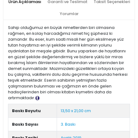
Ürün Açıklaması
Garanti ve Teslimat
Taksit Seçenekleri
Yorumlar
Sahip olduğumuz en büyük nimetlerden biri olmasına
rağmen, en kolay harcadığımız nimet hiç şüphesiz ki
zamandır. Bu eser, kum saati misali her gün eksilmeye yüz
tutan hayatımızı en iyi şekilde verimli kılmanın yolunu
aydınlatan bir meşale gibidir. Bunu yaparken de hayatlarını
en güzel şekilde değerlendirmiş ve bizlere yüklü bir miras
bırakmış İslam âlimlerinin hayatlarından ve sözlerinden bir
demet sunmaktadır. Mazimizdeki güzellikleri ortaya koyan
bu çalışma, vakitlerini dolu dolu geçirme hususunda herkesi
teşvik etmektedir. Eserin sahibinin yetmişten fazla
çalışmasının bulunması ve çağımızın en önde gelen
hadisçilerinden biri olması kitabın kıymetini daha da
artırmaktadır.
Tanıtım Metni
Baskı Boyutu
13,50 x 21,00 cm
Baskı Sayısı
3. Baskı
Baskı Tarihi
Aralık 2019