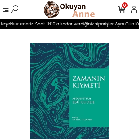
0
 teşekkür ederiz. Saat 11:00'a kadar verdiğiniz siparişler Aynı Gün Ka