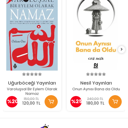
Uğurböceği Yayınları
Nesil Yayınları
Varoluşsal Bir Eylem Olarak
Onun Aynısı Bana da Oldu
Namaz
150,00 TL
240,00 TL
%20
%25
120,00 TL
180,00 TL