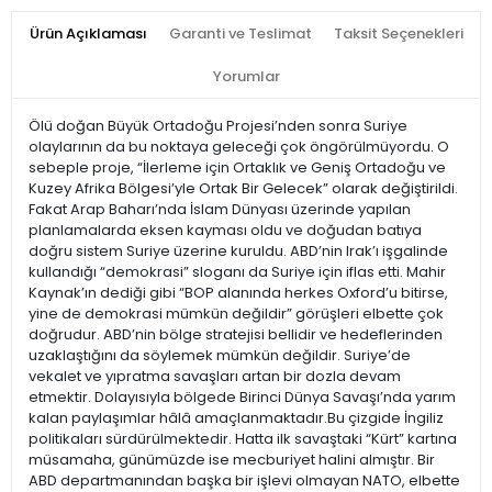
Ürün Açıklaması
Garanti ve Teslimat
Taksit Seçenekleri
Yorumlar
Ölü doğan Büyük Ortadoğu Projesi’nden sonra Suriye
olaylarının da bu noktaya geleceği çok öngörülmüyordu. O
sebeple proje, “İlerleme için Ortaklık ve Geniş Ortadoğu ve
Kuzey Afrika Bölgesi’yle Ortak Bir Gelecek” olarak değiştirildi.
Fakat Arap Baharı’nda İslam Dünyası üzerinde yapılan
planlamalarda eksen kayması oldu ve doğudan batıya
doğru sistem Suriye üzerine kuruldu. ABD’nin Irak’ı işgalinde
kullandığı “demokrasi” sloganı da Suriye için iflas etti. Mahir
Kaynak’ın dediği gibi “BOP alanında herkes Oxford’u bitirse,
yine de demokrasi mümkün değildir” görüşleri elbette çok
doğrudur. ABD’nin bölge stratejisi bellidir ve hedeflerinden
uzaklaştığını da söylemek mümkün değildir. Suriye’de
vekalet ve yıpratma savaşları artan bir dozla devam
etmektir. Dolayısıyla bölgede Birinci Dünya Savaşı’nda yarım
kalan paylaşımlar hâlâ amaçlanmaktadır.Bu çizgide İngiliz
politikaları sürdürülmektedir. Hatta ilk savaştaki “Kürt” kartına
müsamaha, günümüzde ise mecburiyet halini almıştır. Bir
ABD departmanından başka bir işlevi olmayan NATO, elbette