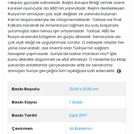
rakipsiz gücüyle sahadadır. Başta Avrupa Birliği olmak üzere
küresel oyuncular da ABD’nin yanındadır. Rejimi destekleyen
Rusya’nın amaçları çok açık değildir ve yanında bulunan
İran’ın düşünceleriyle de örtüşmemektedir. Türkiye ise Fırat
Kalkanı Harekatı ile Amerika’ya rağmen bu yolu başarıyla
yürümüştür lakin henüz işin ortasındadır. Türkiye, ABD ile
Rusya arasında bölgenin en güçlü ülkesidir. Senaryolar da
çok açık değil ve uygulanması zordur. O sebeple olaylar her
yöne savrulabilir, asıl önemli olan Türkiye’nin sağlam
hesaplar yapmasıdır. Suriye’de bahar mümkün mü? İşte
bunu dikkatle düşünmeli ve etüt etmeliyiz. O nedenle bu kitap
yukarıda anlatılanlar çerçevesinde artık bir sendroma
dönüşen Suriye gerçeğini tüm açıklığıyla izah edecektir.
Tanıtım Metni
Baskı Boyutu
13,00 x 21,00 cm
Baskı Sayısı
1. Baskı
Baskı Tarihi
Eylül 2017
Çevirmen
Ali Bademci