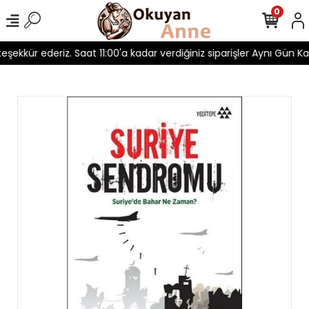
0
teşekkür ederiz. Saat 11:00'a kadar verdiğiniz siparişler Aynı Gün Kar