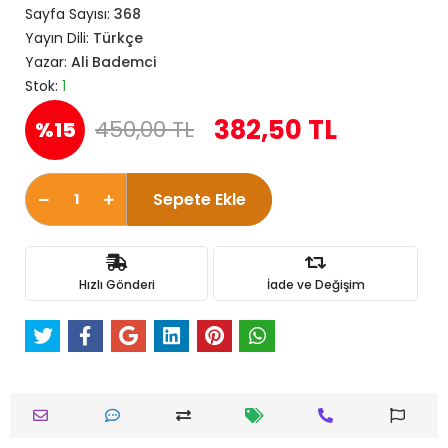
Sayfa Sayısı:
368
Yayın Dili:
Türkçe
Yazar:
Ali Bademci
Stok:
1
382,50 TL
450,00 TL
%15
Sepete Ekle
Hızlı Gönderi
İade ve Değişim