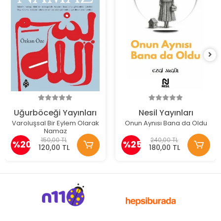
Uğurböceği Yayınları
Nesil Yayınları
Varoluşsal Bir Eylem Olarak
Onun Aynısı Bana da Oldu
Namaz
150,00 TL
240,00 TL
%20
%25
120,00 TL
180,00 TL