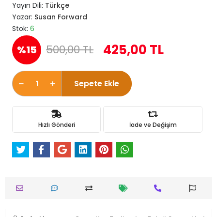
Yayın Dili:
Türkçe
Yazar:
Susan Forward
Stok:
6
425,00 TL
500,00 TL
%15
Sepete Ekle
Hızlı Gönderi
İade ve Değişim