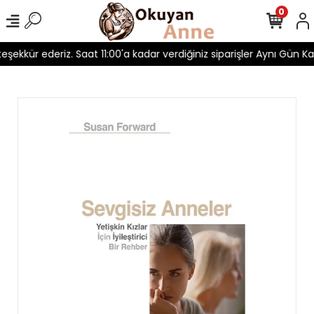
0
 teşekkür ederiz. Saat 11:00'a kadar verdiğiniz siparişler Aynı Gün Kar