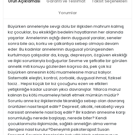
Ürün Açıklaması
Garanti ve Teslimat
Taksit Seçenekleri
Yorumlar
Büyürken anneleriyle sevgi dolu bir ilişkiden mahrum kalmış
kız çocuklar, bu eksikliğin bedelini hayatlarının her alanında
yaşarlar. Annelerinin açtığı derin duygusal yaralar, seneler
sonra bile acı, korku ve çalkantıya sebep olmaya devam
eder. Bu kadınlar annelerinin duygusal yörüngesinden
kurtulmaya çalışsalar da, kaygı, depresyon, özgüven eksikliği
ve ilişki sorunlarıyla boğuşurlar.Sevme ve şefkatle bir görülen
annelik miti konuyu gözlerden kaçırsa da, pek çok kız
büyürken annesinin kötü muamelesine maruz kalıyor.
Sistematik eleştiri, kontrol, zorbalık, duygusal ihmal, fiziksel
taciz… Hepsi küçük bir kız çocuğunu ezen ve etkileri
yetişkinliğe kadar uzanan yıkıcı davranışlar. Yıllarca maruz
kalınan bu kötü muameleyi telafi etmek mümkün müdür?
Sorunlu anne kız ilişkilerinde tıkanıklığa sebep olan davranış
örüntüleri nasıl tespit edilir? Depresif, alkolik, rekabetçi veya
narsisist annelerle nasıl baş edilir? Bir kadının annesine karşı
sorumluluğu nerede başlayıp, nerede biter? Kendi
çocuklarımızla ilişkimizde, sağlıklı anneliğin alma verme
dengesi nasıl kurulur?Deneyimli psikoterapist Susan