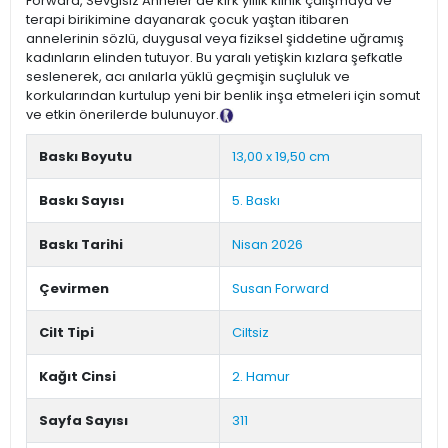
Forward, Sevgisiz Anneler’de kırk yıllık klinik çalışmaya ve
terapi birikimine dayanarak çocuk yaştan itibaren
annelerinin sözlü, duygusal veya fiziksel şiddetine uğramış
kadınların elinden tutuyor. Bu yaralı yetişkin kızlara şefkatle
seslenerek, acı anılarla yüklü geçmişin suçluluk ve
korkularından kurtulup yeni bir benlik inşa etmeleri için somut
ve etkin önerilerde bulunuyor.
Tanıtım Metni
Baskı Boyutu
13,00 x 19,50 cm
Baskı Sayısı
5. Baskı
Baskı Tarihi
Nisan 2026
Çevirmen
Susan Forward
Cilt Tipi
Ciltsiz
Kağıt Cinsi
2. Hamur
Sayfa Sayısı
311