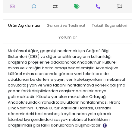
Ürün Açıklaması
Garanti ve Teslimat
Taksit Seçenekleri
Yorumlar
Mekânsal Ağlar, geçmişi incelemek için Coğrafi Bilgi
Sistemleri (CBS) ve diğer analitik araçların kullanıldığı
araştırma projelerine odaklanarak Anadolu’nun kültürel
miras ve kimliğini haritalamayı hedeflemiştir. Arkeoloji ve
kültürel miras alanlarında görece yeni tekniklere de
odaklanan bu derleme yayın, veri koleksiyonlarını mekânsal
boyuta taşıyan ve web tabanlı haritalamaya yönelik çalışma
yapan farklı disiplinlerden araştırmacıları bir araya
getirmektedir. Kitapta yer alan makaleler Ortaçağ
Anadolu’sundaki Yahudi toplulukların haritalanması, Hrant
Dink Vakfı’nın Türkiye Kültür Varlıkları Haritası, Osmanlı
dönemindeki bostancıbaşı kayıtlarından yola çıkarak
İstanbul kıyı şeridindeki sosyo-mekânsal farklılıkların
araştırılması gibi farklı konulardan oluşmaktadır.
Tanıtım
Metni