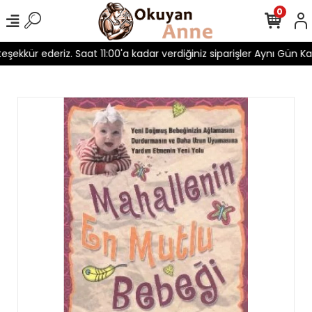
0
teşekkür ederiz. Saat 11:00'a kadar verdiğiniz siparişler Aynı Gün Kar