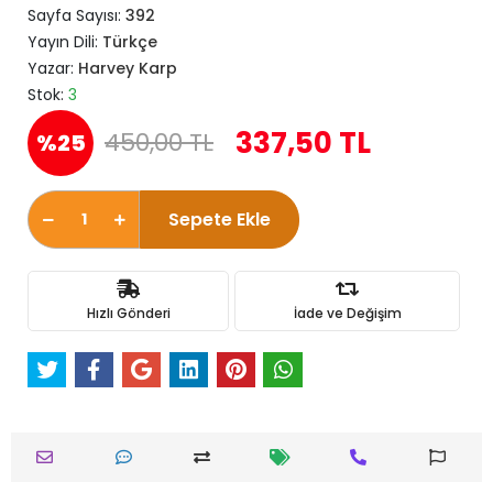
Sayfa Sayısı:
392
Yayın Dili:
Türkçe
Yazar:
Harvey Karp
Stok:
3
337,50 TL
450,00 TL
%25
Sepete Ekle
Hızlı Gönderi
İade ve Değişim