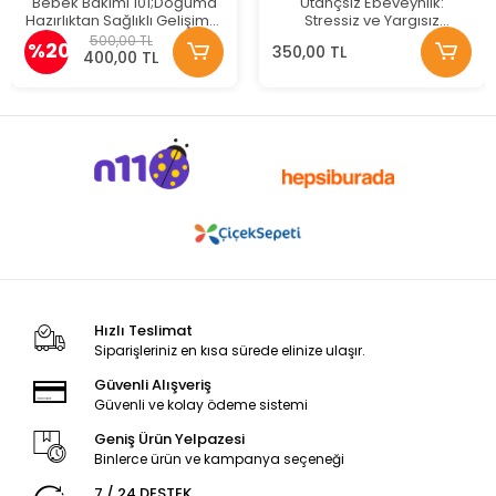
Bebek Bakımı 101;Doğuma
Utançsız Ebeveynlik:
Hazırlıktan Sağlıklı Gelişime,
Stressiz ve Yargısız
Emzirmeden Güvenli
Ebeveynlik Rehberi
500,00 TL
%20
350,00 TL
Uykuya Bebek Bakımı
400,00 TL
Hakkında Bilmeniz Gereken
Her Şey
Hızlı Teslimat
Siparişleriniz en kısa sürede elinize ulaşır.
Güvenli Alışveriş
Güvenli ve kolay ödeme sistemi
Geniş Ürün Yelpazesi
Binlerce ürün ve kampanya seçeneği
7 / 24 DESTEK