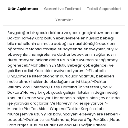
Ürün Açıklaması
Garanti ve Teslimat
Taksit Seçenekleri
Yorumlar
Saygıdeğer bir çocuk doktoru ve çocuk gelişimi uzmanı olan
Doktor Harvey Karp bütün ebeveynlere en huysuz bebeği
bile mahallenin en mutlu bebeğine nasıl dönüştüreceklerini
öğretebilir! Mantıklı tavsiyeleri sayesinde ebeveynler, büyük
ebeveynler, hemşireler ve dadılar bebeklerinin ağlamasını
durdurmayı ve onların daha uzun süre uyumasını sağlamayı
öğrenecek.“Mahallenin En Mutlu Bebeği” çok eğlenceli ve
çok ikna edici. Kesinlikle tavsiye ediyorum.”-Elizabeth
Bing,Lamaze International’ın kurucularından“Bu, bebekleri
mutlu etmek hakkında okuduğum en iyi kitap.”-Doktor
William Lord Coleman,Kuzey Carolina Üniversitesi Çocuk
Doktoru“Harvey, birçok çocuk gelişimi kitabının değinmediği
konular üzerine yazıyor. Her annenin ihtiyacı olan şey aslında
işe yarayan araçlardır. Ve Harvey’ninkiler işe yarıyor!”-
Michelle Pfeiffer, Aktrist/Yapımcı“Doktor Karp’ın kitabı
muhteşem ve uzun yıllar boyunca yeni ebeveynlere rehberlik
edecek.”-Doktor Julius Richmond, Harvard Tıp Fakültesi,Head
Start Projesi Kurucu Müdürü ve eski ABD Sağlık Dairesi