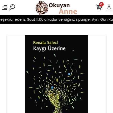
0
 teşekkür ederiz. Saat 11:00'a kadar verdiğiniz siparişler Aynı Gün Kar