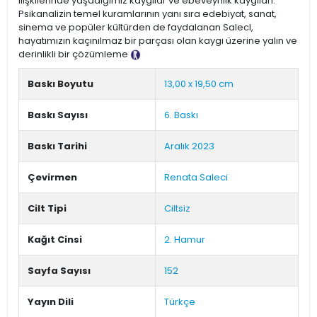
ilişkilerinde yaşadığımız kaygılar ve ebeveynlik kaygıları.
Psikanalizin temel kuramlarının yanı sıra edebiyat, sanat,
sinema ve popüler kültürden de faydalanan Salecl,
hayatımızın kaçınılmaz bir parçası olan kaygı üzerine yalın ve
derinlikli bir çözümleme
Tanıtım Metni
Baskı Boyutu
13,00 x 19,50 cm
Baskı Sayısı
6. Baskı
Baskı Tarihi
Aralık 2023
Çevirmen
Renata Saleci
Cilt Tipi
Ciltsiz
Kağıt Cinsi
2. Hamur
Sayfa Sayısı
152
Yayın Dili
Türkçe