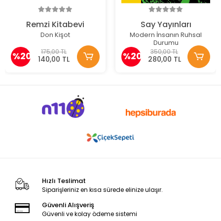
Remzi Kitabevi
Say Yayınları
Don Kişot
Modern İnsanın Ruhsal
Durumu
175,00 TL
350,00 TL
%20
%20
140,00 TL
280,00 TL
Hızlı Teslimat
Siparişleriniz en kısa sürede elinize ulaşır.
Güvenli Alışveriş
Güvenli ve kolay ödeme sistemi