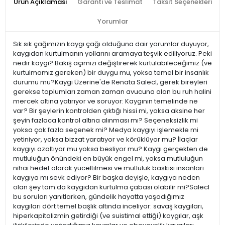
Ürün Açıklaması
Garanti ve Teslimat
Taksit Seçenekleri
Yorumlar
Sık sık çağımızın kaygı çağı olduğuna dair yorumlar duyuyor,
kaygıdan kurtulmanın yollarını aramaya teşvik ediliyoruz. Peki
nedir kaygı? Bakış açımızı değiştirerek kurtulabileceğimiz (ve
kurtulmamız gereken) bir duygu mu, yoksa temel bir insanlık
durumu mu?Kaygı Üzerine'de Renata Salecl, gerek bireyleri
gerekse toplumları zaman zaman avucuna alan bu ruh halini
mercek altına yatırıyor ve soruyor: Kaygının temelinde ne
var? Bir şeylerin kontrolden çıktığı hissi mi, yoksa aksine her
şeyin fazlaca kontrol altına alınması mı? Seçeneksizlik mi
yoksa çok fazla seçenek mi? Medya kaygıyı işlemekle mi
yetiniyor, yoksa bizzat yaratıyor ve körüklüyor mu? İlaçlar
kaygıyı azaltıyor mu yoksa besliyor mu? Kaygı gerçekten de
mutluluğun önündeki en büyük engel mi, yoksa mutluluğun
nihai hedef olarak yüceltilmesi ve mutluluk baskısı insanları
kaygıya mı sevk ediyor? Bir başka deyişle, kaygıya neden
olan şey tam da kaygıdan kurtulma çabası olabilir mi?Salecl
bu soruları yanıtlarken, gündelik hayatta yaşadığımız
kaygıları dört temel başlık altında inceliyor: savaş kaygıları,
hiperkapitalizmin getirdiği (ve suistimal ettiği) kaygılar, aşk