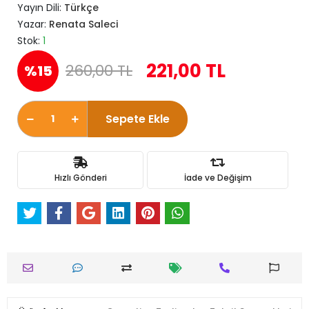
Yayın Dili:
Türkçe
Yazar:
Renata Saleci
Stok:
1
221,00 TL
260,00 TL
%15
Sepete Ekle
Hızlı Gönderi
İade ve Değişim