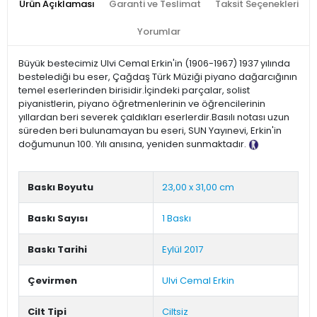
Ürün Açıklaması
Garanti ve Teslimat
Taksit Seçenekleri
Yorumlar
Büyük bestecimiz Ulvi Cemal Erkin'in (1906-1967) 1937 yılında
bestelediği bu eser, Çağdaş Türk Müziği piyano dağarcığının
temel eserlerinden birisidir.İçindeki parçalar, solist
piyanistlerin, piyano öğretmenlerinin ve öğrencilerinin
yıllardan beri severek çaldıkları eserlerdir.Basılı notası uzun
süreden beri bulunamayan bu eseri, SUN Yayınevi, Erkin'in
doğumunun 100. Yılı anısına, yeniden sunmaktadır.
Tanıtım
Metni
Baskı Boyutu
23,00 x 31,00 cm
Baskı Sayısı
1 Baskı
Baskı Tarihi
Eylül 2017
Çevirmen
Ulvi Cemal Erkin
Cilt Tipi
Ciltsiz