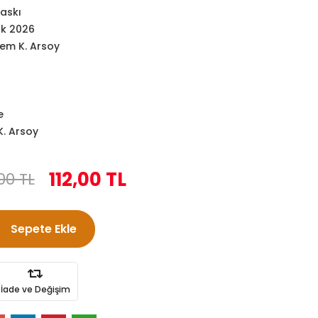
Baskı
k 2026
em K. Arsoy
e
. Arsoy
112,00 TL
00 TL
Sepete Ekle
İade ve Değişim