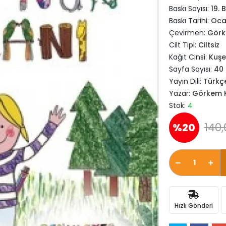
Baskı Sayısı:
19. 
Baskı Tarihi:
Oca
Çevirmen:
Görk
Cilt Tipi:
Ciltsiz
Kağıt Cinsi:
Kuşe
Sayfa Sayısı:
40
Yayın Dili:
Türkç
Yazar:
Görkem K
Stok:
4
140,
%20
Hızlı Gönderi