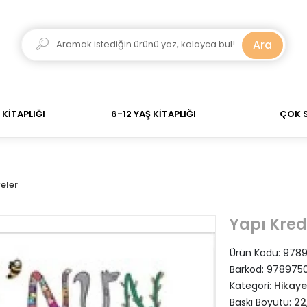
ar verdiğiniz siparişler Aynı Gün Kargo! 700 TL Üzeri A
Ara
KİTAPLIĞI
6-12 YAŞ KİTAPLIĞI
ÇOK 
eler
Yapı Kred
Ürün Kodu:
9789
Barkod:
9789750
Kategori:
Hikaye
Baskı Boyutu:
22