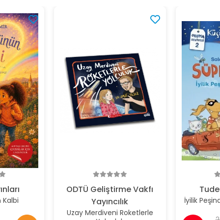
ınları
ODTÜ Geliştirme Vakfı
Tude
Kalbi
İyilik Peşi
Yayıncılık
Uzay Merdiveni Roketlerle
2