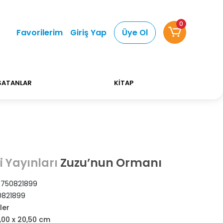
0
lışverişlerinizde Kargo Ücretsiz!
Bizi tercih ettiğ
Favorilerim
Giriş Yap
Üye Ol
SATANLAR
KİTAP
Zuzu’nun Ormanı
i Yayınları
750821899
821899
ler
,00 x 20,50 cm