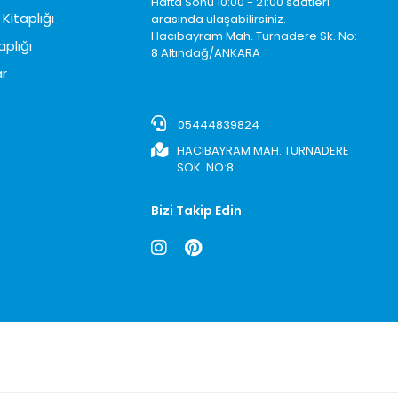
Hafta Sonu 10:00 - 21:00 saatleri
Kitaplığı
arasında ulaşabilirsiniz.
Hacıbayram Mah. Turnadere Sk. No:
aplığı
8 Altındağ/ANKARA
0850242622
r
05444839824
HACIBAYRAM MAH. TURNADERE
SOK. NO:8
Bizi Takip Edin