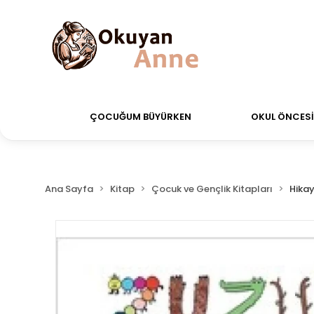
rdiğiniz siparişler Aynı Gün Kargo!
Saat 11:00'a kad
ÇOCUĞUM BÜYÜRKEN
OKUL ÖNCESİ 
Ana Sayfa
Kitap
Çocuk ve Gençlik Kitapları
Hikay