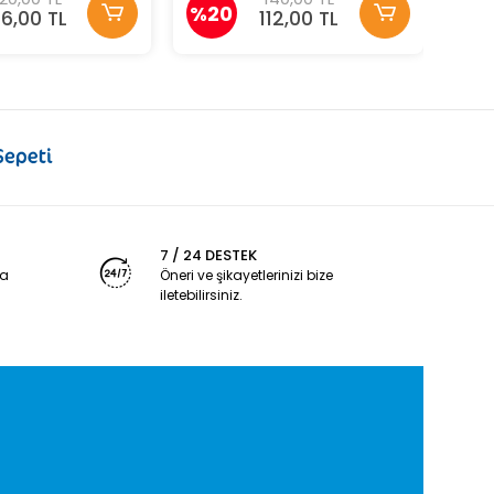
%20
76,00 TL
112,00 TL
7 / 24 DESTEK
ya
Öneri ve şikayetlerinizi bize
iletebilirsiniz.