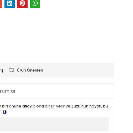
iş
Ürün Önerileri
rumlar
iri önüne atlayıp ona bir sır verir ve Zuzu'nun hayatı, bu
i.
Tanıtım Metni