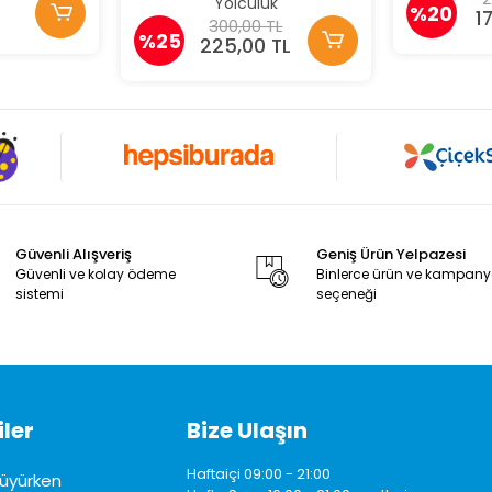
Yolculuk
%20
1
300,00 TL
%25
225,00 TL
Güvenli Alışveriş
Geniş Ürün Yelpazesi
Güvenli ve kolay ödeme
Binlerce ürün ve kampan
sistemi
seçeneği
ler
Bize Ulaşın
Haftaiçi 09:00 - 21:00
üyürken