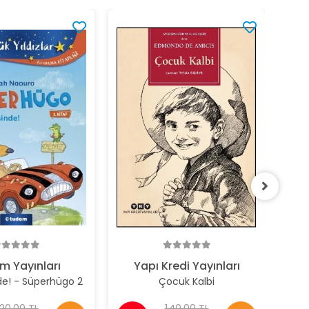
Bey
%1
m Yayınları
Yapı Kredi Yayınları
nde! - Süperhügo 2
Çocuk Kalbi
20,00 TL
140,00 TL