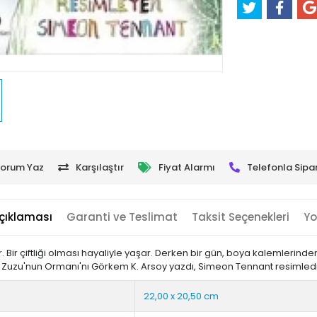
orum Yaz
Karşılaştır
Fiyat Alarmı
Telefonla Sipar
çıklaması
Garanti ve Teslimat
Taksit Seçenekleri
Yo
ir çiftliği olması hayaliyle yaşar. Derken bir gün, boya kalemlerinden b
r. Zuzu'nun Ormanı'nı Görkem K. Arsoy yazdı, Simeon Tennant resimled
22,00 x 20,50 cm