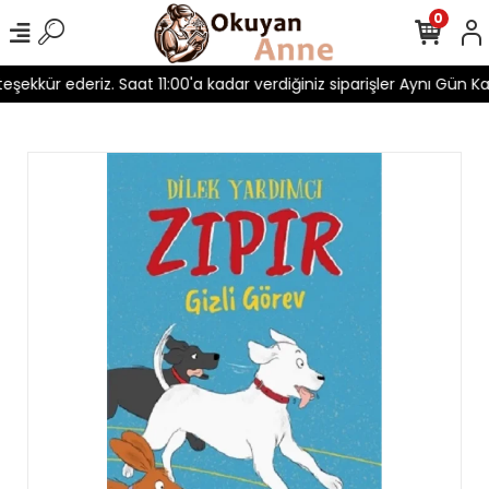
0
teşekkür ederiz. Saat 11:00'a kadar verdiğiniz siparişler Aynı Gün Kar