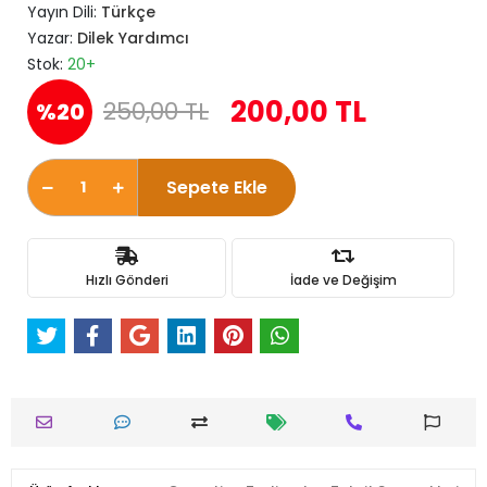
Yayın Dili:
Türkçe
Yazar:
Dilek Yardımcı
Stok:
20+
200,00 TL
250,00 TL
%20
Sepete Ekle
Hızlı Gönderi
İade ve Değişim