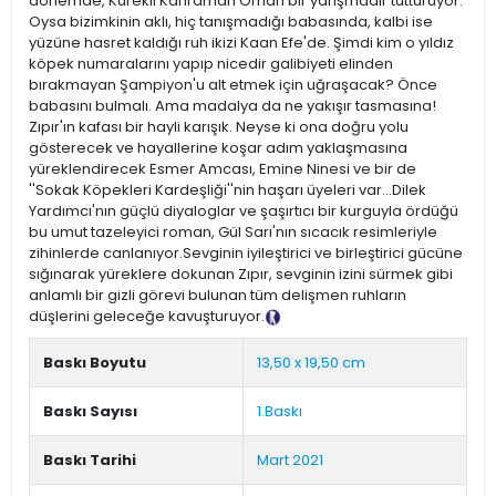
dönemde, Kürekli Kahraman Orhan bir yarışmadır tutturuyor.
Oysa bizimkinin aklı, hiç tanışmadığı babasında, kalbi ise
yüzüne hasret kaldığı ruh ikizi Kaan Efe'de. Şimdi kim o yıldız
köpek numaralarını yapıp nicedir galibiyeti elinden
bırakmayan Şampiyon'u alt etmek için uğraşacak? Önce
babasını bulmalı. Ama madalya da ne yakışır tasmasına!
Zıpır'ın kafası bir hayli karışık. Neyse ki ona doğru yolu
gösterecek ve hayallerine koşar adım yaklaşmasına
yüreklendirecek Esmer Amcası, Emine Ninesi ve bir de
''Sokak Köpekleri Kardeşliği''nin haşarı üyeleri var...Dilek
Yardımcı'nın güçlü diyaloglar ve şaşırtıcı bir kurguyla ördüğü
bu umut tazeleyici roman, Gül Sarı'nın sıcacık resimleriyle
zihinlerde canlanıyor.Sevginin iyileştirici ve birleştirici gücüne
sığınarak yüreklere dokunan Zıpır, sevginin izini sürmek gibi
anlamlı bir gizli görevi bulunan tüm delişmen ruhların
düşlerini geleceğe kavuşturuyor.
Tanıtım Metni
Baskı Boyutu
13,50 x 19,50 cm
Baskı Sayısı
1.Baskı
Baskı Tarihi
Mart 2021