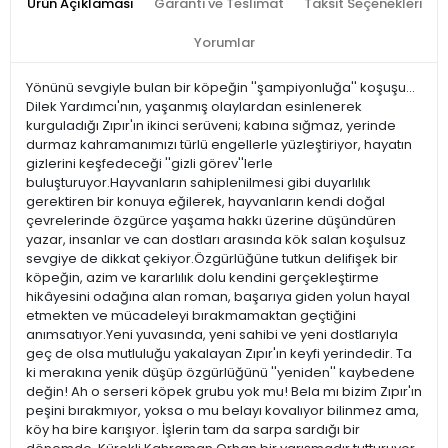
Ürün Açıklaması
Garanti ve Teslimat
Taksit Seçenekleri
Yorumlar
Yönünü sevgiyle bulan bir köpeğin ''şampiyonluğa'' koşuşu…
Dilek Yardımcı'nın, yaşanmış olaylardan esinlenerek
kurguladığı Zıpır'ın ikinci serüveni; kabına sığmaz, yerinde
durmaz kahramanımızı türlü engellerle yüzleştiriyor, hayatın
gizlerini keşfedeceği ''gizli görev''lerle
buluşturuyor.Hayvanların sahiplenilmesi gibi duyarlılık
gerektiren bir konuya eğilerek, hayvanların kendi doğal
çevrelerinde özgürce yaşama hakkı üzerine düşündüren
yazar, insanlar ve can dostları arasında kök salan koşulsuz
sevgiye de dikkat çekiyor.Özgürlüğüne tutkun delifişek bir
köpeğin, azim ve kararlılık dolu kendini gerçekleştirme
hikâyesini odağına alan roman, başarıya giden yolun hayal
etmekten ve mücadeleyi bırakmamaktan geçtiğini
anımsatıyor.Yeni yuvasında, yeni sahibi ve yeni dostlarıyla
geç de olsa mutluluğu yakalayan Zıpır'ın keyfi yerindedir. Ta
ki merakına yenik düşüp özgürlüğünü ''yeniden'' kaybedene
değin! Ah o serseri köpek grubu yok mu! Bela mı bizim Zıpır'ın
peşini bırakmıyor, yoksa o mu belayı kovalıyor bilinmez ama,
köy ha bire karışıyor. İşlerin tam da sarpa sardığı bir