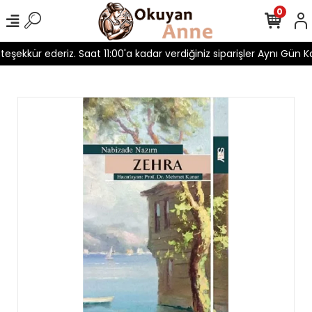
0
n teşekkür ederiz. Saat 11:00'a kadar verdiğiniz siparişler Aynı Gün Ka