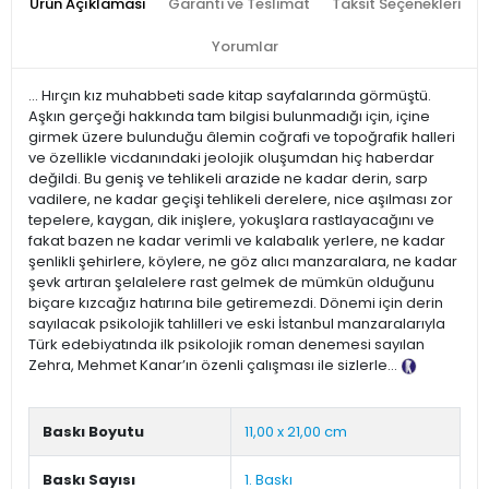
Ürün Açıklaması
Garanti ve Teslimat
Taksit Seçenekleri
Yorumlar
... Hırçın kız muhabbeti sade kitap sayfalarında görmüştü.
Aşkın gerçeği hakkında tam bilgisi bulunmadığı için, içine
girmek üzere bulunduğu âlemin coğrafi ve topoğrafik halleri
ve özellikle vicdanındaki jeolojik oluşumdan hiç haberdar
değildi. Bu geniş ve tehlikeli arazide ne kadar derin, sarp
vadilere, ne kadar geçişi tehlikeli derelere, nice aşılması zor
tepelere, kaygan, dik inişlere, yokuşlara rastlayacağını ve
fakat bazen ne kadar verimli ve kalabalık yerlere, ne kadar
şenlikli şehirlere, köylere, ne göz alıcı manzaralara, ne kadar
şevk artıran şelalelere rast gelmek de mümkün olduğunu
biçare kızcağız hatırına bile getiremezdi. Dönemi için derin
sayılacak psikolojik tahlilleri ve eski İstanbul manzaralarıyla
Türk edebiyatında ilk psikolojik roman denemesi sayılan
Zehra, Mehmet Kanar’ın özenli çalışması ile sizlerle...
Tanıtım
Metni
Baskı Boyutu
11,00 x 21,00 cm
Baskı Sayısı
1. Baskı