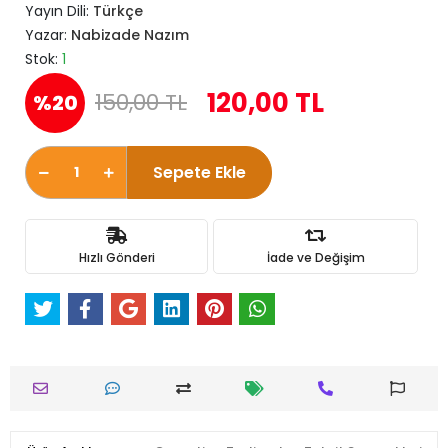
Yayın Dili:
Türkçe
Yazar:
Nabizade Nazım
Stok:
1
120,00 TL
150,00 TL
%20
Sepete Ekle
Hızlı Gönderi
İade ve Değişim