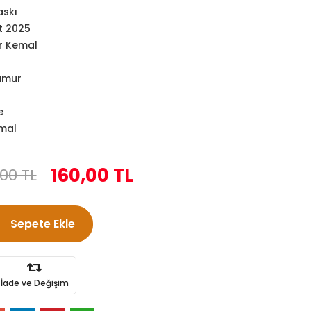
askı
t 2025
r Kemal
amur
e
mal
160,00 TL
00 TL
Sepete Ekle
İade ve Değişim