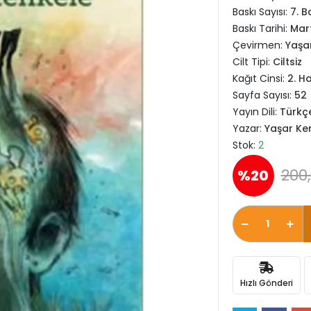
Baskı Sayısı:
7. B
Baskı Tarihi:
Mar
Çevirmen:
Yaşa
Cilt Tipi:
Ciltsiz
Kağıt Cinsi:
2. H
Sayfa Sayısı:
52
Yayın Dili:
Türkç
Yazar:
Yaşar Ke
Stok:
2
200,
%20
Hızlı Gönderi