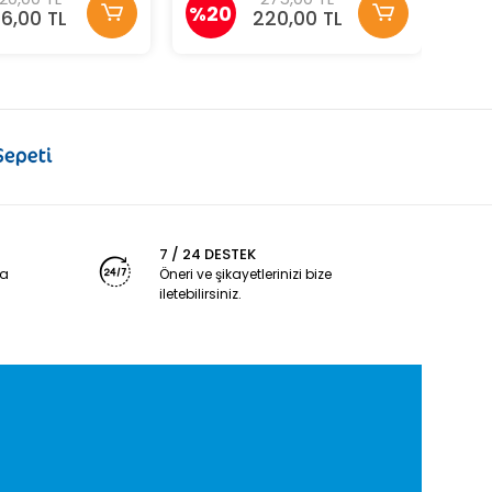
%20
76,00 TL
220,00 TL
7 / 24 DESTEK
ya
Öneri ve şikayetlerinizi bize
iletebilirsiniz.