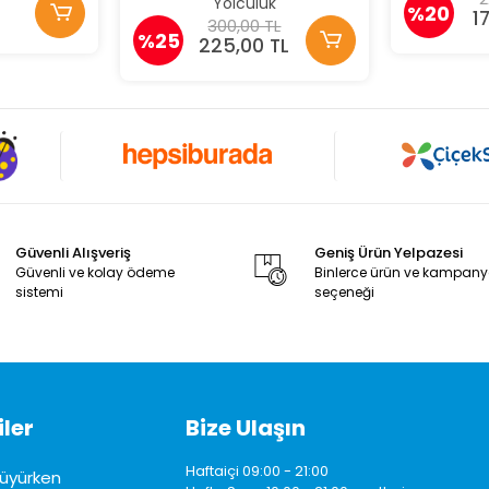
Yolculuk
%20
1
300,00 TL
%25
225,00 TL
Güvenli Alışveriş
Geniş Ürün Yelpazesi
Güvenli ve kolay ödeme
Binlerce ürün ve kampan
sistemi
seçeneği
ler
Bize Ulaşın
Haftaiçi 09:00 - 21:00
üyürken