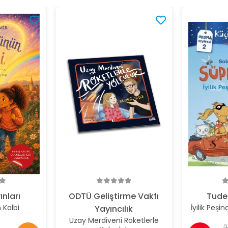
ınları
ODTÜ Geliştirme Vakfı
Tude
Kalbi
İyilik Peşi
Yayıncılık
Uzay Merdiveni Roketlerle
2