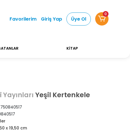
0
Alışverişlerinizde Kargo Ücretsiz!
Bizi tercih ettiğ
Favorilerim
Giriş Yap
Üye Ol
SATANLAR
KİTAP
Yeşil Kertenkele
i Yayınları
750840517
0840517
ler
,50 x 19,50 cm