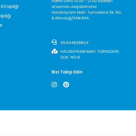
Hafta Sonu 10:00 - 21:00 saatleri
Kitaplığı
arasında ulaşabilirsiniz.
Hacıbayram Mah. Turnadere Sk. No:
aplığı
8 Altındağ/ANKARA
0850242622
r
05444839824
HACIBAYRAM MAH. TURNADERE
SOK. NO:8
Bizi Takip Edin