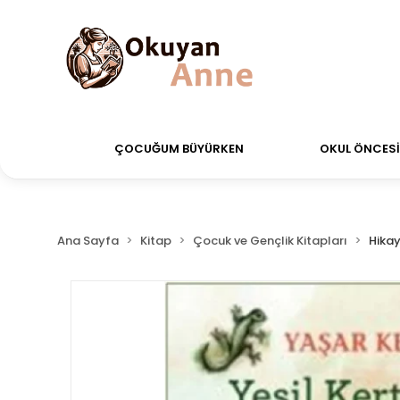
rdiğiniz siparişler Aynı Gün Kargo!
Saat 11:00'a ka
ÇOCUĞUM BÜYÜRKEN
OKUL ÖNCESİ 
Ana Sayfa
Kitap
Çocuk ve Gençlik Kitapları
Hikay