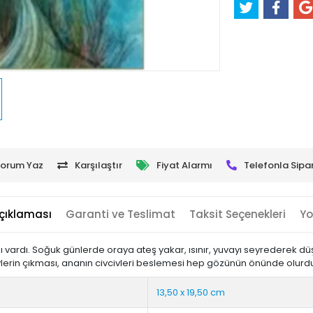
orum Yaz
Karşılaştır
Fiyat Alarmı
Telefonla Sipar
çıklaması
Garanti ve Teslimat
Taksit Seçenekleri
Yo
vardı. Soğuk günlerde oraya ateş yakar, ısınır, yuvayı seyrederek düşle
lerin çıkması, ananın civcivleri beslemesi hep gözünün önünde olurdu. K
13,50 x 19,50 cm