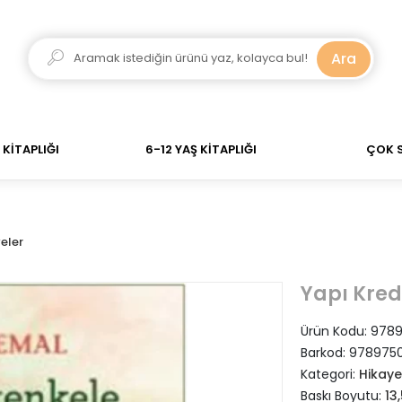
dar verdiğiniz siparişler Aynı Gün Kargo! 700 TL Üzeri 
Ara
KİTAPLIĞI
6-12 YAŞ KİTAPLIĞI
ÇOK 
eler
Yapı Kred
Ürün Kodu:
9789
Barkod:
978975
Kategori:
Hikaye
Baskı Boyutu:
13