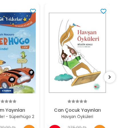
%2
m Yayınları
Can Çocuk Yayınları
nde! - Süperhügo 2
Havşan Öyküleri
20,00 TL
275,00 TL