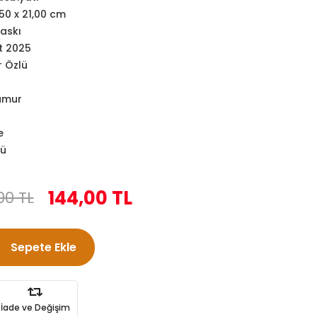
,50 x 21,00 cm
Baskı
t 2025
r Özlü
amur
e
lü
144,00 TL
00 TL
Sepete Ekle
İade ve Değişim