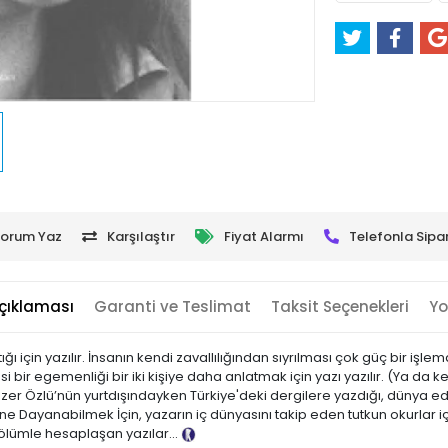
orum Yaz
Karşılaştır
Fiyat Alarmı
Telefonla Sipar
çıklaması
Garanti ve Teslimat
Taksit Seçenekleri
Yo
ığı için yazılır. İnsanın kendi zavallılığından sıyrılması çok güç bir işl
 bir egemenliği bir iki kişiye daha anlatmak için yazı yazılır. (Ya da k
 Özlü’nün yurtdışındayken Türkiye'deki dergilere yazdığı, dünya edebi
 Dayanabilmek İçin, yazarın iç dünyasını takip eden tutkun okurlar içi
lümle hesaplaşan yazılar...
Tanıtım Metni