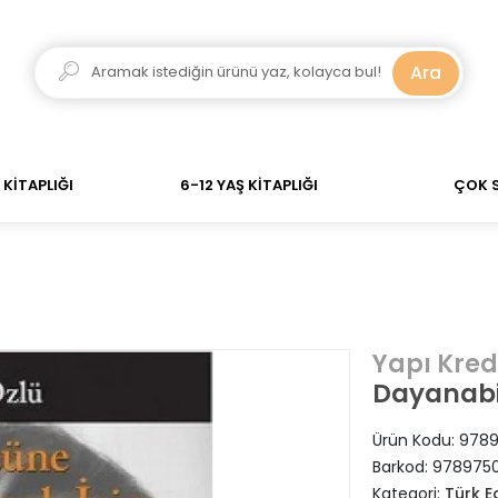
adar verdiğiniz siparişler Aynı Gün Kargo! 700 TL Üzeri
Ara
KİTAPLIĞI
6-12 YAŞ KİTAPLIĞI
ÇOK 
Yapı Kred
Dayanabi
Ürün Kodu:
9789
Barkod:
9789750
Kategori:
Türk E