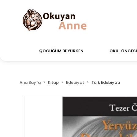
verdiğiniz siparişler Aynı Gün Kargo!
Saat 11:00'a k
ÇOCUĞUM BÜYÜRKEN
OKUL ÖNCESİ 
Ana Sayfa
Kitap
Edebiyat
Türk Edebiyatı