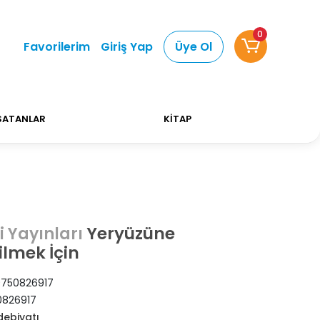
0
 Alışverişlerinizde Kargo Ücretsiz!
Bizi tercih ett
Favorilerim
Giriş Yap
Üye Ol
SATANLAR
KİTAP
Yeryüzüne
i Yayınları
lmek İçin
750826917
826917
debiyatı