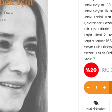
Baskı Boyutu:
13
Baskı Sayısı:
16. 
Baskı Tarihi:
Mar
Çevirmen:
Teze
Cilt Tipi:
Ciltsiz
Kağıt Cinsi:
2. H
Sayfa Sayısı:
165
Yayın Dili:
Türkç
Yazar:
Tezer Öz
Stok:
7
180,
%20
Hızlı Gönderi