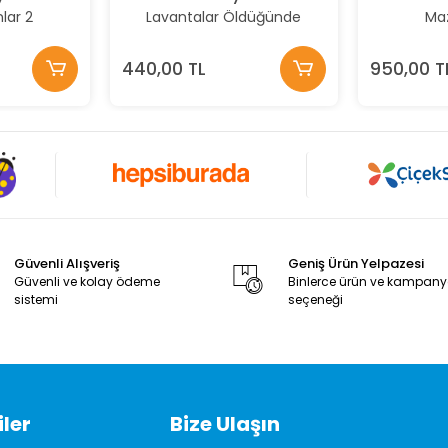
lar 2
Lavantalar Öldüğünde
Ma
440,00 TL
950,00 T
Güvenli Alışveriş
Geniş Ürün Yelpazesi
Güvenli ve kolay ödeme
Binlerce ürün ve kampan
sistemi
seçeneği
ler
Bize Ulaşın