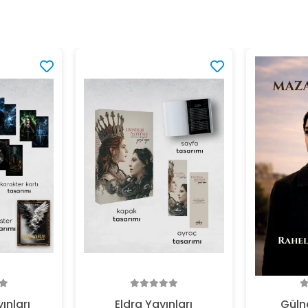
ınları
Eldra Yayınları
Gülna