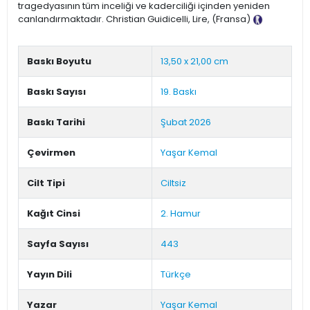
tragedyasının tüm inceliği ve kaderciliği içinden yeniden
canlandırmaktadır. Christian Guidicelli, Lire, (Fransa)
Tanıtım
Metni
Baskı Boyutu
13,50 x 21,00 cm
Baskı Sayısı
19. Baskı
Baskı Tarihi
Şubat 2026
Çevirmen
Yaşar Kemal
Cilt Tipi
Ciltsiz
Kağıt Cinsi
2. Hamur
Sayfa Sayısı
443
Yayın Dili
Türkçe
Yazar
Yaşar Kemal