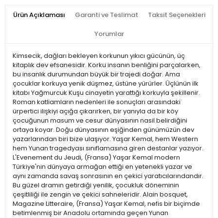
Ürün Açıklaması
Garanti ve Teslimat
Taksit Seçenekleri
Yorumlar
Kimsecik, dağları bekleyen korkunun yıkıcı gücünün, üç
kitaplık dev efsanesidir. Korku insanın benliğini parçalarken,
bu insanlık durumundan büyük bir trajedi doğar. Ama
çocuklar korkuya yenik düşmez, üstüne yürürler. Üçlünün ilk
kitabı Yağmurcuk Kuşu cinayetin yarattığı korkuyla şekillenir.
Roman katliamların nedenleri ile sonuçları arasındaki
ürpertici ilişkiyi açığa çıkarırken, bir yanıyla da bir köy
çocuğunun masum ve cesur dünyasının nasil belirdiğini
ortaya koyar. Doğu dünyasının eşiğinden günümüzün dev
yazarlarından biri bize ulaşıyor. Yaşar Kemal, hem Western
hem Yunan tragedyası sınıflamasına giren destanlar yazıyor.
L'Evenement du Jeudi, (Fransa) Yaşar Kemal modern
Türkiye'nin dünyaya armağan ettiği en yetenekli yazar ve
aynı zamanda savaş sonrasının en çekici yaratıcılarındandır.
Bu güzel dramın getirdiği yenilik, çocukluk döneminin
çeşitliliği ile zengin ve çekici sahneleridir. Alain bosquet,
Magazine Litteraire, (Fransa) Yaşar Kemal, nefis bir biçimde
betimlenmiş bir Anadolu ortamında geçen Yunan