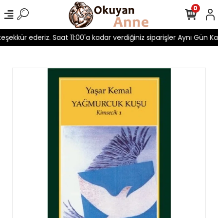
0
 teşekkür ederiz. Saat 11:00'a kadar verdiğiniz siparişler Aynı Gün Kar