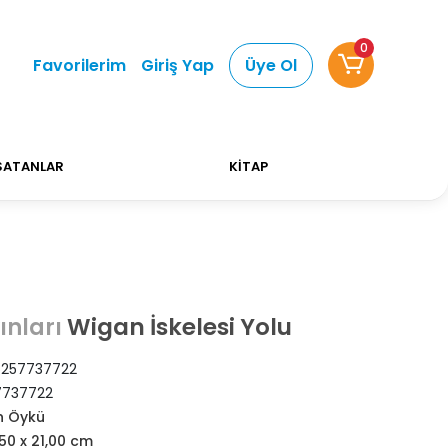
0
Alışverişlerinizde Kargo Ücretsiz!
Bizi tercih etti
Favorilerim
Giriş Yap
Üye Ol
SATANLAR
KİTAP
Wigan İskelesi Yolu
ınları
257737722
7737722
 Öykü
,50 x 21,00 cm