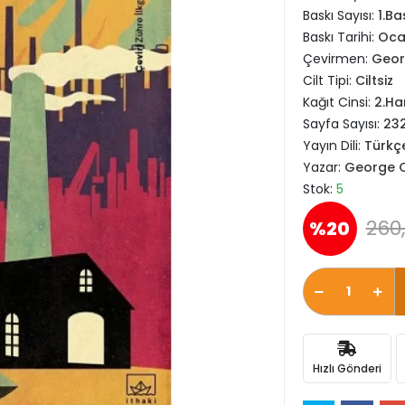
Baskı Sayısı:
1.Ba
Baskı Tarihi:
Oca
Çevirmen:
Geor
Cilt Tipi:
Ciltsiz
Kağıt Cinsi:
2.H
Sayfa Sayısı:
23
Yayın Dili:
Türkç
Yazar:
George O
Stok:
5
260,
%20
Hızlı Gönderi