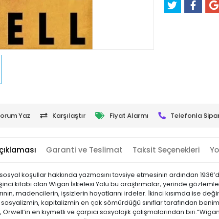
orum Yaz
Karşılaştır
Fiyat Alarmı
Telefonla Sipar
çıklaması
Garanti ve Teslimat
Taksit Seçenekleri
Yo
ve sosyal koşullar hakkında yazmasını tavsiye etmesinin ardından 1936
şinci kitabı olan Wigan İskelesi Yolu bu araştırmalar, yerinde gözleml
arının, madencilerin, işsizlerin hayatlarını irdeler. İkinci kısımda ise d
mi ve sosyalizmin, kapitalizmin en çok sömürdüğü sınıflar tarafından b
, Orwell’in en kıymetli ve çarpıcı sosyolojik çalışmalarından biri.“Wigan