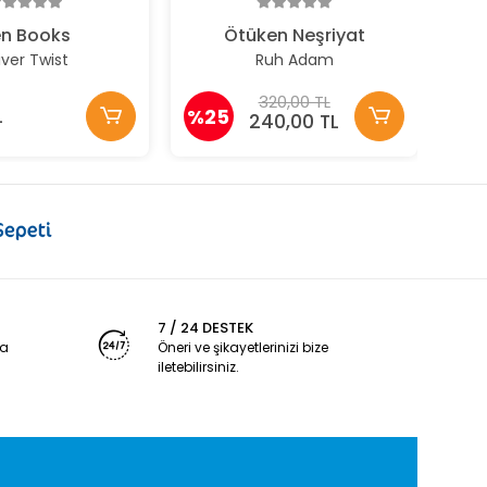
en Books
Ötüken Neşriyat
iver Twist
Ruh Adam
320,00 TL
L
%25
240,00 TL
7 / 24 DESTEK
ya
Öneri ve şikayetlerinizi bize
iletebilirsiniz.