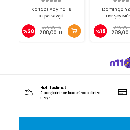
Koridor Yayıncılık
Domingo Ya
Kupa Sevgili
Her Şey M
360,00 TL
340,00 
%20
%15
288,00 TL
289,00 
Hızlı Teslimat
Siparişleriniz en kısa sürede elinize
ulaşır.