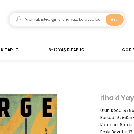
dar verdiğiniz siparişler Aynı Gün Kargo! 700 TL Üzeri 
Ara
KİTAPLIĞI
6-12 YAŞ KİTAPLIĞI
ÇOK 
İthaki Yay
Ürün Kodu:
9786
Barkod:
978625
Kategori:
Roman
Baskı Boyutu:
13