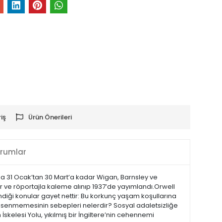
iş
Ürün Önerileri
rumlar
’da 31 Ocak’tan 30 Mart’a kadar Wigan, Barnsley ve
er ve röportajla kaleme alınıp 1937’de yayımlandı.Orwell
eğindiği konular gayet nettir: Bu korkunç yaşam koşullarına
enimsenmemesinin sebepleri nelerdir? Sosyal adaletsizliğe
 İskelesi Yolu, yıkılmış bir İngiltere’nin cehennemi