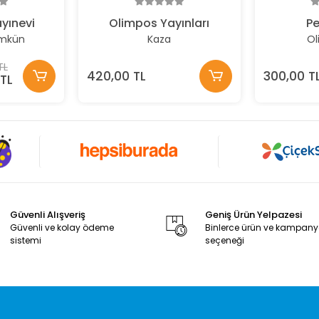
yınevi
Olimpos Yayınları
P
ümkün
Kaza
Ol
TL
420,00 TL
300,00 T
TL
Güvenli Alışveriş
Geniş Ürün Yelpazesi
Güvenli ve kolay ödeme
Binlerce ürün ve kampan
sistemi
seçeneği