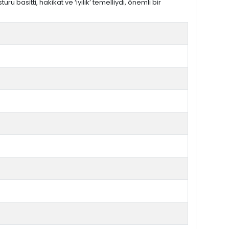
basitti, hakikat ve ‘iyilik’ temelliydi, önemli bir
anıtım Metni