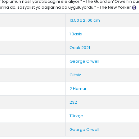
lumun nasıl yaratılacağını ele alıyor.” –The Guardian“Orwell’in düsturu 
rına da, sosyalist yoldaşlarına da uyguluyordu.” –The New Yorker
T
13,50 x 21,00 cm
1.Baskı
Ocak 2021
George Orwell
Ciltsiz
2.Hamur
232
Türkçe
George Orwell