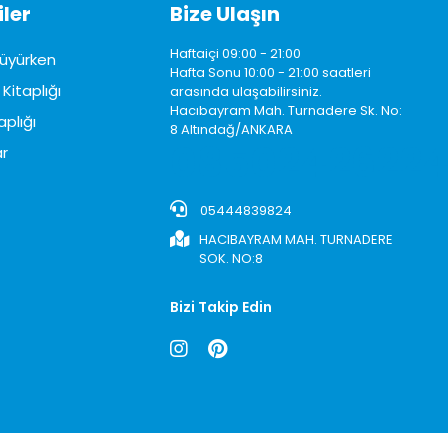
ler
Bize Ulaşın
Haftaiçi 09:00 - 21:00
üyürken
Hafta Sonu 10:00 - 21:00 saatleri
Kitaplığı
arasında ulaşabilirsiniz.
Hacıbayram Mah. Turnadere Sk. No:
aplığı
8 Altındağ/ANKARA
0850242622
r
05444839824
HACIBAYRAM MAH. TURNADERE
SOK. NO:8
Bizi Takip Edin