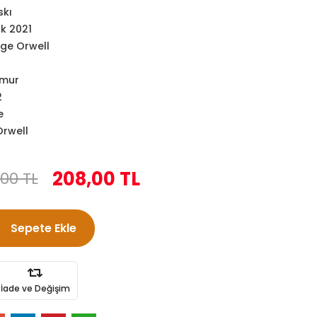
skı
k 2021
ge Orwell
amur
2
e
rwell
208,00 TL
00 TL
Sepete Ekle
İade ve Değişim