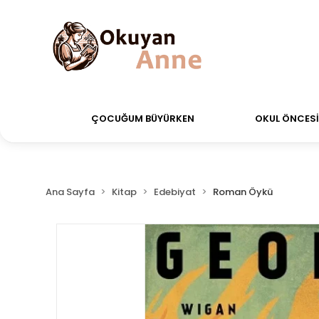
erdiğiniz siparişler Aynı Gün Kargo!
Saat 11:00'a ka
ÇOCUĞUM BÜYÜRKEN
OKUL ÖNCESİ 
Ana Sayfa
Kitap
Edebiyat
Roman Öykü