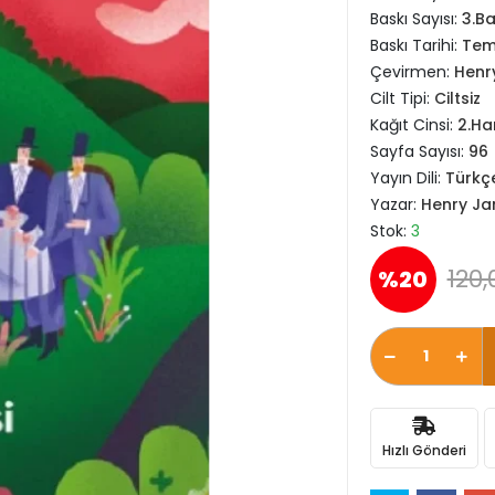
Baskı Sayısı:
3.Ba
Baskı Tarihi:
Tem
Çevirmen:
Henr
Cilt Tipi:
Ciltsiz
Kağıt Cinsi:
2.H
Sayfa Sayısı:
96
Yayın Dili:
Türkç
Yazar:
Henry J
Stok:
3
120,
%20
Hızlı Gönderi