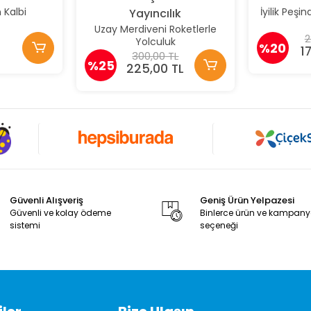
Kalbi
İyilik Peşi
Yayıncılık
Uzay Merdiveni Roketlerle
2
Yolculuk
%20
1
300,00 TL
%25
225,00 TL
Güvenli Alışveriş
Geniş Ürün Yelpazesi
Güvenli ve kolay ödeme
Binlerce ürün ve kampan
sistemi
seçeneği