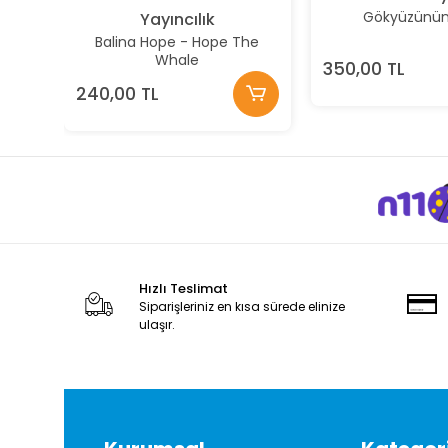
Gökyüzünün 
Yayıncılık
Balina Hope - Hope The
Whale
350,00 TL
240,00 TL
Hızlı Teslimat
Siparişleriniz en kısa sürede elinize
ulaşır.