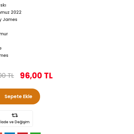
skı
muz 2022
y James
amur
e
ames
96,00 TL
00 TL
Sepete Ekle
İade ve Değişim