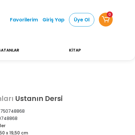
0
Alışverişlerinizde Kargo Ücretsiz!
Bizi tercih ettiğ
Favorilerim
Giriş Yap
Üye Ol
SATANLAR
KİTAP
Ustanın Dersi
ları
9750748868
0748868
ler
,50 x 19,50 cm