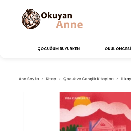
rdiğiniz siparişler Aynı Gün Kargo!
Saat 11:00'a ka
ÇOCUĞUM BÜYÜRKEN
OKUL ÖNCESİ 
Ana Sayfa
Kitap
Çocuk ve Gençlik Kitapları
Hikay