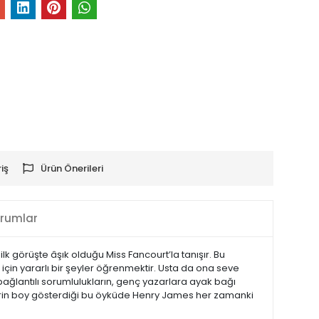
iş
Ürün Önerileri
rumlar
k görüşte âşık olduğu Miss Fancourt’la tanışır. Bu
için yararlı bir şeyler öğrenmektir. Usta da ona seve
le bağlantılı sorumlulukların, genç yazarlara ayak bağı
lerin boy gösterdiği bu öyküde Henry James her zamanki