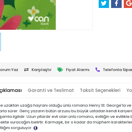
orum Yaz
Karşılaştır
Fiyat Alarmı
Telefonla Sipar
çıklaması
Garanti ve Teslimat
Taksit Seçenekleri
Yo
de uzaktan uzağa hayranı olduğu ünlü romancı Henry St. George’la ve il
larla sürer. Genç yazarın bütün arzusu bu büyük ustadan kendi kariyeri 
mla ilgilidir. Uzun yıllardır evli olan ünlü romancı, evliliğin ve evlilik
sekte vuracağını belirtir. Karmaşık, bir o kadar da müphem karakter
tlığını sorguluyor.
Tanıtım Metni