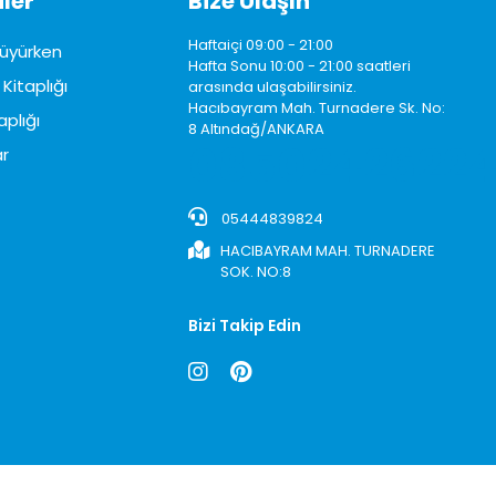
ler
Bize Ulaşın
Haftaiçi 09:00 - 21:00
üyürken
Hafta Sonu 10:00 - 21:00 saatleri
Kitaplığı
arasında ulaşabilirsiniz.
Hacıbayram Mah. Turnadere Sk. No:
aplığı
8 Altındağ/ANKARA
0850242622
r
05444839824
HACIBAYRAM MAH. TURNADERE
SOK. NO:8
Bizi Takip Edin