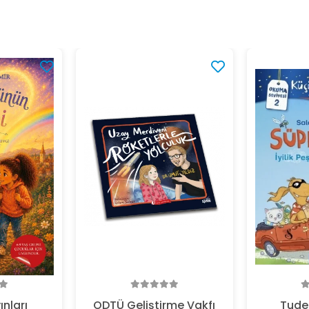
ınları
ODTÜ Geliştirme Vakfı
Tude