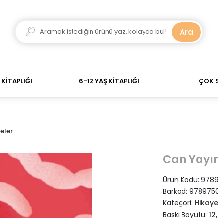
dar verdiğiniz siparişler Aynı Gün Kargo! 700 TL Üzeri 
Ara
KİTAPLIĞI
6-12 YAŞ KİTAPLIĞI
ÇOK 
eler
Can Yayın
Ürün Kodu:
978
Barkod:
978975
Kategori:
Hikaye
Baskı Boyutu:
12