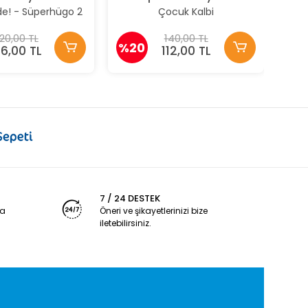
nde! - Süperhügo 2
Çocuk Kalbi
20,00 TL
140,00 TL
%20
76,00 TL
112,00 TL
7 / 24 DESTEK
ya
Öneri ve şikayetlerinizi bize
iletebilirsiniz.