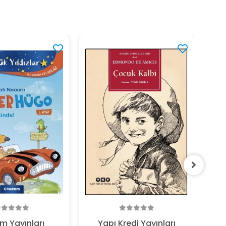
Bey
%1
m Yayınları
Yapı Kredi Yayınları