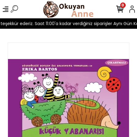
0
 teşekkür ederiz. Saat 11:00'a kadar verdiğiniz siparişler Aynı Gün Ka