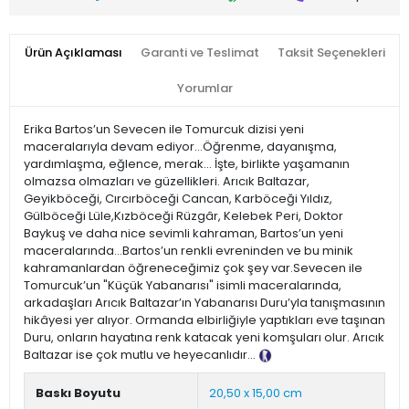
Ürün Açıklaması
Garanti ve Teslimat
Taksit Seçenekleri
Yorumlar
Erika Bartos’un Sevecen ile Tomurcuk dizisi yeni
maceralarıyla devam ediyor…Öğrenme, dayanışma,
yardımlaşma, eğlence, merak… İşte, birlikte yaşamanın
olmazsa olmazları ve güzellikleri. Arıcık Baltazar,
Geyikböceği, Cırcırböceği Cancan, Karböceği Yıldız,
Gülböceği Lüle,Kızböceği Rüzgâr, Kelebek Peri, Doktor
Baykuş ve daha nice sevimli kahraman, Bartos’un yeni
maceralarında…Bartos’un renkli evreninden ve bu minik
kahramanlardan öğreneceğimiz çok şey var.Sevecen ile
Tomurcuk’un "Küçük Yabanarısı" isimli maceralarında,
arkadaşları Arıcık Baltazar’ın Yabanarısı Duru’yla tanışmasının
hikâyesi yer alıyor. Ormanda elbirliğiyle yaptıkları eve taşınan
Duru, onların hayatına renk katacak yeni komşuları olur. Arıcık
Baltazar ise çok mutlu ve heyecanlıdır...
Tanıtım Metni
Baskı Boyutu
20,50 x 15,00 cm