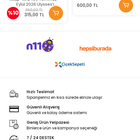
Eylül 2026 Ulysses’i
600,00 TL
Anlamak
350,00 TL
%10
315,00 TL
Hızlı Teslimat
Siparişleriniz en kısa sürede elinize ulaşır.
Güvenli Alışveriş
Güvenli ve kolay ödeme sistemi
Geniş Ürün Yelpazesi
Binlerce ürün ve kampanya seçeneği
7 / 24 DESTEK