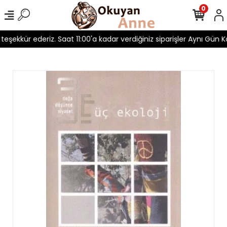
0
 teşekkür ederiz. Saat 11:00'a kadar verdiğiniz siparişler Aynı Gün Ka