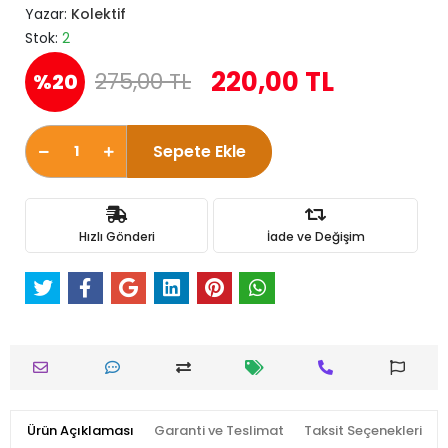
Yazar:
Kolektif
Stok:
2
220,00 TL
275,00 TL
%20
Sepete Ekle
Hızlı Gönderi
İade ve Değişim
Ürün Açıklaması
Garanti ve Teslimat
Taksit Seçenekleri