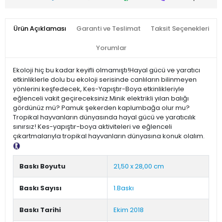
Ürün Açıklaması
Garanti ve Teslimat
Taksit Seçenekleri
Yorumlar
Ekoloji hiç bu kadar keyifli olmamıştı!Hayal gücü ve yaratıcı
etkinliklerle dolu bu ekoloji serisinde canlıların bilinmeyen
yönlerini keşfedecek, Kes-Yapıştır-Boya etkinlikleriyle
eğlenceli vakit geçireceksiniz.Minik elektrikli yılan balığı
gördünüz mü? Pamuk şekerden kaplumbağa olur mu?
Tropikal hayvanların dünyasında hayal gücü ve yaratıcılık
sınırsız! Kes-yapıştır-boya aktiviteleri ve eğlenceli
çıkartmalarıyla tropikal hayvanların dünyasına konuk olalım.
Tanıtım Metni
Baskı Boyutu
21,50 x 28,00 cm
Baskı Sayısı
1.Baskı
Baskı Tarihi
Ekim 2018