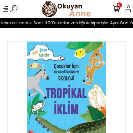
0
 teşekkür ederiz. Saat 11:00'a kadar verdiğiniz siparişler Aynı Gün Ka