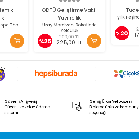
demik
ODTÜ Geliştirme Vakfı
Tude
İyilik Peşi
ık
Yayıncılık
Hope The
Uzay Merdiveni Roketlerle
2
Yolculuk
%20
1
300,00 TL
%25
225,00 TL
Güvenli Alışveriş
Geniş Ürün Yelpazesi
Güvenli ve kolay ödeme
Binlerce ürün ve kampan
sistemi
seçeneği