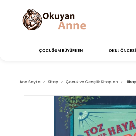
erdiğiniz siparişler Aynı Gün Kargo!
Saat 11:00'a ka
ÇOCUĞUM BÜYÜRKEN
OKUL ÖNCESİ 
Ana Sayfa
Kitap
Çocuk ve Gençlik Kitapları
Hikay