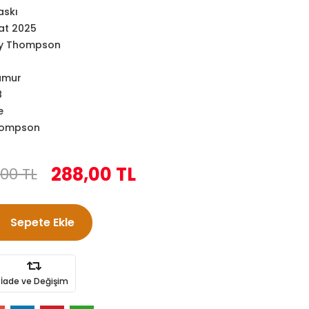
askı
at 2025
y Thompson
amur
8
e
hompson
288,00 TL
00 TL
Sepete Ekle
İade ve Değişim