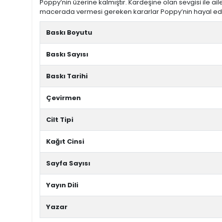
Poppy’nin üzerine kalmıştır. Kardeşine olan sevgisi ile ai
macerada vermesi gereken kararlar Poppy’nin hayal ed
Baskı Boyutu
Baskı Sayısı
Baskı Tarihi
Çevirmen
Cilt Tipi
Kağıt Cinsi
Sayfa Sayısı
Yayın Dili
Yazar