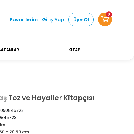
0
Alışverişlerinizde Kargo Ücretsiz!
Bizi tercih etti
Favorilerim
Giriş Yap
Üye Ol
SATANLAR
KİTAP
Toz ve Hayaller Kitapçısı
aş
050845723
0845723
ler
,50 x 20,50 cm