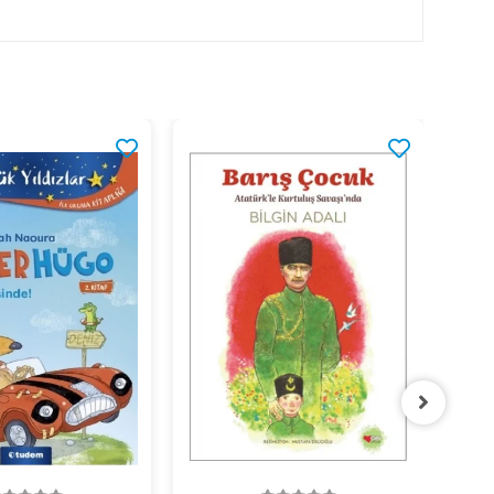
C
M
%2