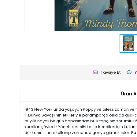
Tavsiye Et
Y
Ürün A
1943 New York’unda yaşayan Poppy ve ailesi, zaman ve meka
II. Dünya Savaşı’nın etkileriyle paramparça olsa da dük
büyük hayali bir gün babasından bu kitapçının sorumluluğ
kuralları şöyledir:Yöneticiler sihri asla kendileri için kul
dükkanın sihrini kullanıp zamanda geriye gitmek ister. B