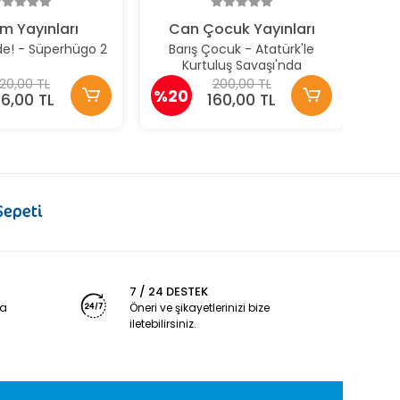
m Yayınları
Can Çocuk Yayınları
nde! - Süperhügo 2
Barış Çocuk - Atatürk'le
Kurtuluş Savaşı'nda
20,00 TL
200,00 TL
%20
76,00 TL
160,00 TL
7 / 24 DESTEK
ya
Öneri ve şikayetlerinizi bize
iletebilirsiniz.