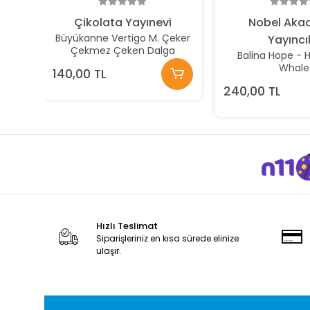
Çikolata Yayınevi
Nobel Aka
Büyükanne Vertigo M. Çeker
Yayıncıl
Çekmez Çeken Dalga
Balina Hope - 
Whale
140,00 TL
240,00 TL
Hızlı Teslimat
Siparişleriniz en kısa sürede elinize
ulaşır.