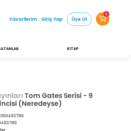
0
Alışverişlerinizde Kargo Ücretsiz!
Bizi tercih etti
Favorilerim
Giriş Yap
Üye Ol
SATANLAR
KİTAP
Tom Gates Serisi - 9
yınları
rincisi (Neredeyse)
6059493789
9493789
ler