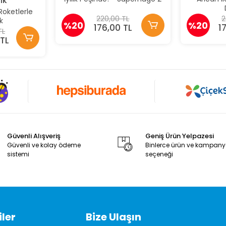
ık
Roketlerle
220,00 TL
2
k
%20
%20
176,00 TL
1
TL
TL
Güvenli Alışveriş
Geniş Ürün Yelpazesi
Güvenli ve kolay ödeme
Binlerce ürün ve kampan
sistemi
seçeneği
ler
Bize Ulaşın