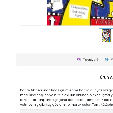
Tavsiye Et
Y
Ürün A
Parlak fikirleri, inanılmaz çizimleri ve harika dünyasıy
meclisine seçilen ve bütün okulun önünde bir konuşma y
tezahürat karşısında şaşkına dönen kahramanımız asıl büy
yetmezmiş gibi kuş gözlemine merak salan Tom, kütüph