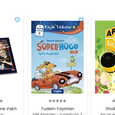
me Vakfı
Tudem Yayınları
İtha
İyilik Peşinde! - Süperhügo 2
Arıcan il