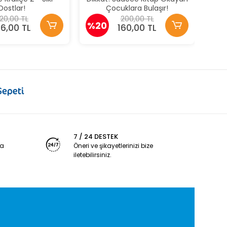
Dostlar!
Çocuklara Bulaşır!
20,00 TL
200,00 TL
%20
76,00 TL
160,00 TL
7 / 24 DESTEK
ya
Öneri ve şikayetlerinizi bize
iletebilirsiniz.