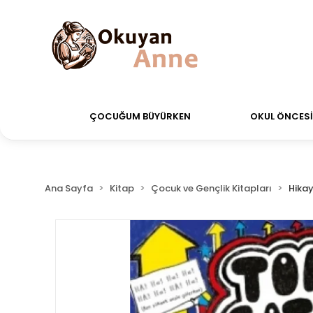
erdiğiniz siparişler Aynı Gün Kargo!
Saat 11:00'a ka
ÇOCUĞUM BÜYÜRKEN
OKUL ÖNCESİ 
Ana Sayfa
Kitap
Çocuk ve Gençlik Kitapları
Hikay