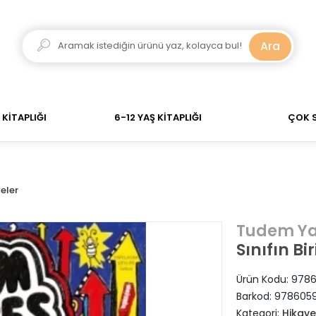
dar verdiğiniz siparişler Aynı Gün Kargo! 700 TL Üzeri 
Ara
KİTAPLIĞI
6-12 YAŞ KİTAPLIĞI
ÇOK 
eler
Tudem Ya
Sınıfın Bi
Ürün Kodu:
978
Barkod:
978605
Kategori:
Hikaye