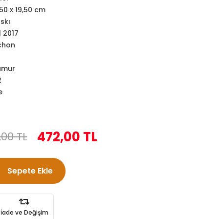
,50 x 19,50 cm
askı
l 2017
ichon
amur
2
e
n
472,00 TL
,00 TL
Sepete Ekle
İade ve Değişim