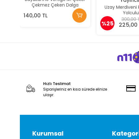
Yayıncıl
Çekmez Çeken Dalga
Uzay Merdiveni 
Yolculu
140,00 TL
300,00 
%25
225,00 
Hızlı Teslimat
Siparişleriniz en kısa sürede elinize
ulaşır.
Kurumsal
Kategori