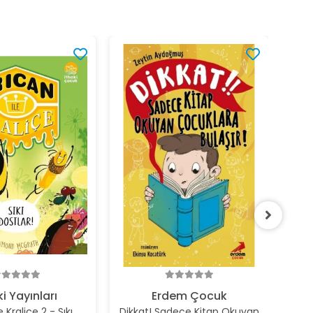
%1
ki Yayınları
Erdem Çocuk
e Kraliçe 2 - Sıkı
Dikkat! Sadece Kitap Okuyan