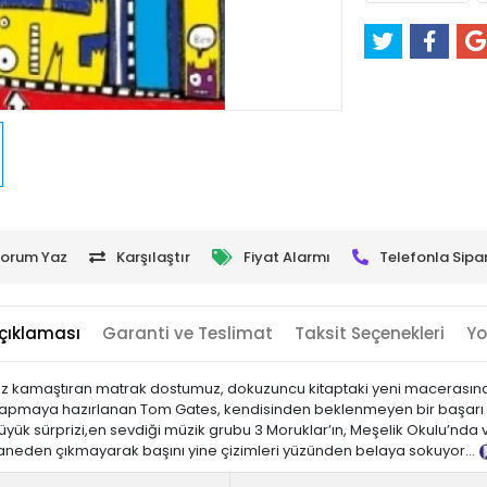
orum Yaz
Karşılaştır
Fiyat Alarmı
Telefonla Sipar
çıklaması
Garanti ve Teslimat
Taksit Seçenekleri
Yo
la göz kamaştıran matrak dostumuz, dokuzuncu kitaptaki yeni macerasın
apmaya hazırlanan Tom Gates, kendisinden beklenmeyen bir başarı gös
ük sürprizi,en sevdiği müzik grubu 3 Moruklar’ın, Meşelik Okulu’nda 
aneden çıkmayarak başını yine çizimleri yüzünden belaya sokuyor…