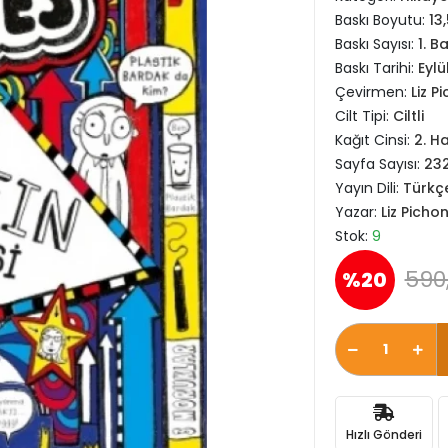
Baskı Boyutu:
13
Baskı Sayısı:
1. B
Baskı Tarihi:
Eylü
Çevirmen:
Liz P
Cilt Tipi:
Ciltli
Kağıt Cinsi:
2. H
Sayfa Sayısı:
23
Yayın Dili:
Türkç
Yazar:
Liz Picho
Stok:
9
590
%20
Hızlı Gönderi