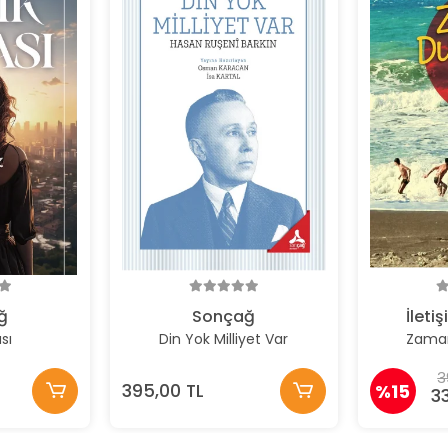
ğ
Sonçağ
İleti
ası
Din Yok Milliyet Var
Zaman
3
395,00 TL
%15
3