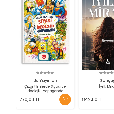
Us Yayınları
Sonça
Çizgi Filmlerde Siyasi ve
İyilik Mir
İdeolojik Propaganda
270,00 TL
842,00 TL