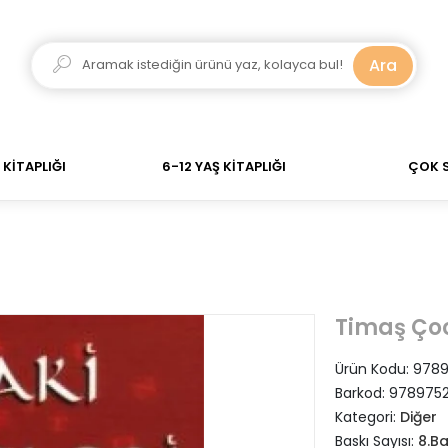
dar verdiğiniz siparişler Aynı Gün Kargo! 700 TL Üzeri 
Ara
KİTAPLIĞI
6-12 YAŞ KİTAPLIĞI
ÇOK 
Timaş Ço
Ürün Kodu:
9789
Barkod:
9789752
Kategori:
Diğer
Baskı Sayısı:
8.Ba