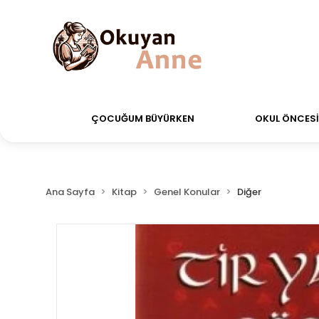
erdiğiniz siparişler Aynı Gün Kargo!
Saat 11:00'a ka
ÇOCUĞUM BÜYÜRKEN
OKUL ÖNCESİ 
Ana Sayfa
Kitap
Genel Konular
Diğer