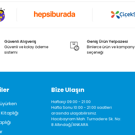
Güvenli Alışveriş
Geniş Ürün Yelpazesi
Güvenli ve kolay ödeme
Binlerce ürün ve kampan
sistemi
seçeneği
ler
Bize Ulaşın
Haftaiçi 09:00 - 21:00
üyürken
Hafta Sonu 10:00 - 21:00 saatleri
Kitaplığı
arasında ulaşabilirsiniz.
Hacıbayram Mah. Turnadere Sk. No:
aplığı
8 Altındağ/ANKARA
0850242622
r