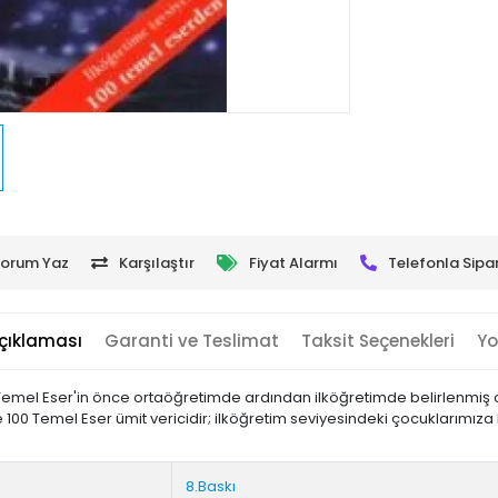
orum Yaz
Karşılaştır
Fiyat Alarmı
Telefonla Sipar
çıklaması
Garanti ve Teslimat
Taksit Seçenekleri
Yo
 Temel Eser'in önce ortaöğretimde ardından ilköğretimde belirlenmiş 
 100 Temel Eser ümit vericidir; ilköğretim seviyesindeki çocuklarımız
Metni
8.Baskı