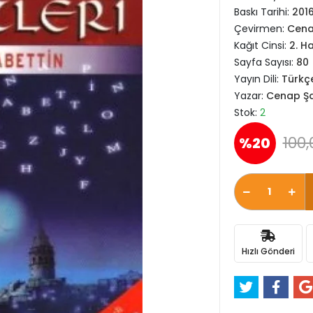
Baskı Tarihi:
201
Çevirmen:
Cena
Kağıt Cinsi:
2. H
Sayfa Sayısı:
80
Yayın Dili:
Türkç
Yazar:
Cenap Şa
Stok:
2
100,
%20
Hızlı Gönderi