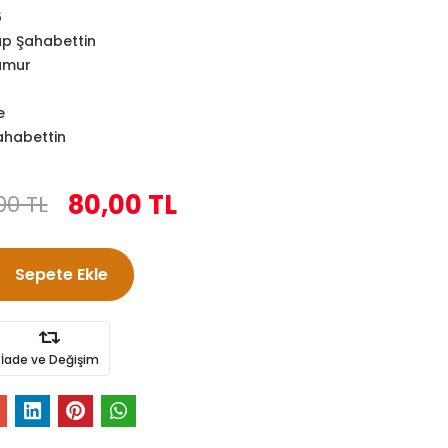
6
p Şahabettin
amur
e
habettin
80,00 TL
00 TL
Sepete Ekle
İade ve Değişim