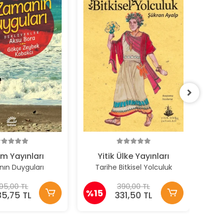
Dü
%
şim Yayınları
Yitik Ülke Yayınları
ın Duyguları
Tarihe Bitkisel Yolculuk
95,00 TL
390,00 TL
%15
35,75 TL
331,50 TL