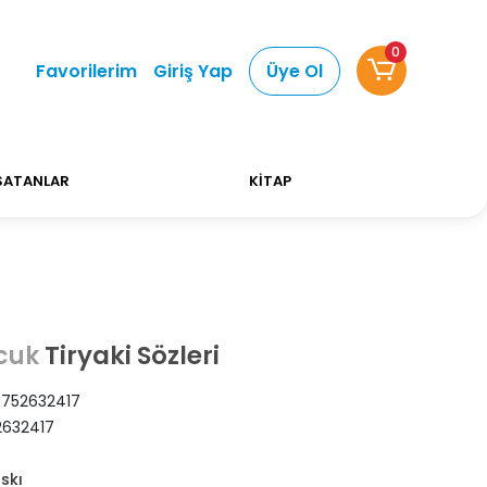
0
Alışverişlerinizde Kargo Ücretsiz!
Bizi tercih etti
Favorilerim
Giriş Yap
Üye Ol
SATANLAR
KİTAP
Tiryaki Sözleri
cuk
752632417
632417
skı