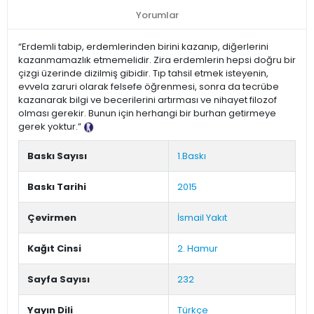
Yorumlar
“Erdemli tabip, erdemlerinden birini kazanıp, diğerlerini
kazanmamazlık etmemelidir. Zira erdemlerin hepsi doğru bir
çizgi üzerinde dizilmiş gibidir. Tıp tahsil etmek isteyenin,
evvela zaruri olarak felsefe öğrenmesi, sonra da tecrübe
kazanarak bilgi ve becerilerini artırması ve nihayet filozof
olması gerekir. Bunun için herhangi bir burhan getirmeye
gerek yoktur.”
Tanıtım Metni
Baskı Sayısı
1.Baskı
Baskı Tarihi
2015
Çevirmen
İsmail Yakıt
Kağıt Cinsi
2. Hamur
Sayfa Sayısı
232
Yayın Dili
Türkçe