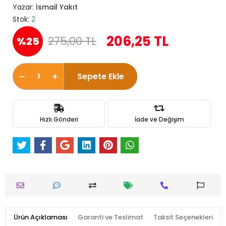
Yazar:
İsmail Yakıt
Stok:
2
206,25 TL
275,00 TL
%25
Sepete Ekle
Hızlı Gönderi
İade ve Değişim
Ürün Açıklaması
Garanti ve Teslimat
Taksit Seçenekleri