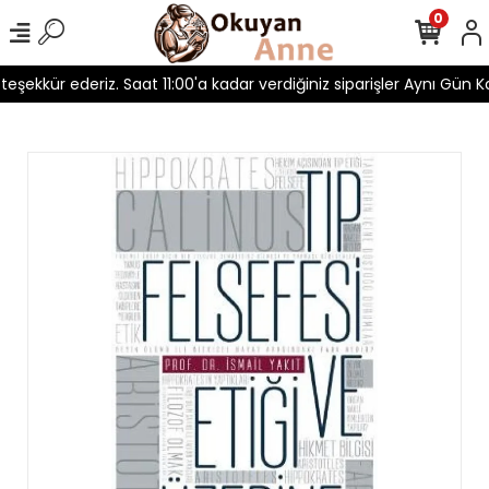
0
 teşekkür ederiz. Saat 11:00'a kadar verdiğiniz siparişler Aynı Gün Ka