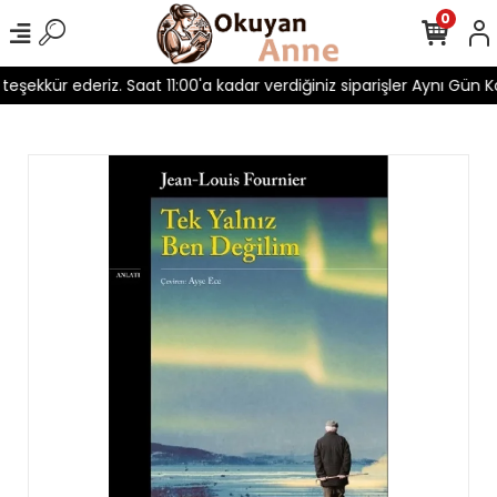
0
 teşekkür ederiz. Saat 11:00'a kadar verdiğiniz siparişler Aynı Gün Ka