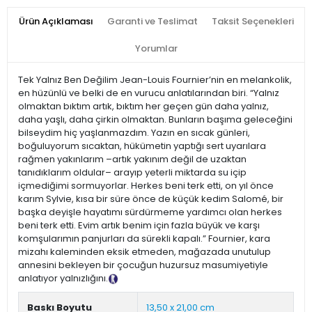
Ürün Açıklaması
Garanti ve Teslimat
Taksit Seçenekleri
Yorumlar
Tek Yalnız Ben Değilim Jean-Louis Fournier’nin en melankolik,
en hüzünlü ve belki de en vurucu anlatılarından biri. “Yalnız
olmaktan bıktım artık, bıktım her geçen gün daha yalnız,
daha yaşlı, daha çirkin olmaktan. Bunların başıma geleceğini
bilseydim hiç yaşlanmazdım. Yazın en sıcak günleri,
boğuluyorum sıcaktan, hükümetin yaptığı sert uyarılara
rağmen yakınlarım –artık yakınım değil de uzaktan
tanıdıklarım oldular– arayıp yeterli miktarda su içip
içmediğimi sormuyorlar. Herkes beni terk etti, on yıl önce
karım Sylvie, kısa bir süre önce de küçük kedim Salomé, bir
başka deyişle hayatımı sürdürmeme yardımcı olan herkes
beni terk etti. Evim artık benim için fazla büyük ve karşı
komşularımın panjurları da sürekli kapalı.” Fournier, kara
mizahı kaleminden eksik etmeden, mağazada unutulup
annesini bekleyen bir çocuğun huzursuz masumiyetiyle
anlatıyor yalnızlığını.
Tanıtım Metni
Baskı Boyutu
13,50 x 21,00 cm