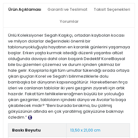
Ürün Açıklaması
Garanti ve Teslimat
Taksit Seçenekleri
Yorumlar
Ünlü Koleksiyoner Segah Kaşıkçı, ortadan kaybolan kocası
ve milyon dolarlar değerindeki önemli bir
tablonunyokluğuyla hayatının en karanlık günlerini yaşamaya
başlar. Erken yaşta kurmak istediği düzenli yaşantısı altüst
olduğunda davaya dahil olan başarılı Dedektif KorelBaysal
bile bu gizemleri çözemez ve durum içinden çıkılmaz bir
hale gelir. Kayıplarla ilgili tüm umutlar tükendiği sırada ortaya
çıkan ipuçları Korel ve Segah’ı bilinmezliklerle dolu
bambaşka bir dünyanın kapısınagötürür. Hareketlenen fırça
izleri ve canlanan tablolar iki yeni gezginin ziyareti için artık
hazırdır. Fakat tüm tehlikelererağmen büyülü bir yolculuğa
çıkan gezginler, tabloların içindeki dünya ve Avcılar’la başa
çıkabilecek midir? “Beni burada bırakma, bu çizilmiş
gökyüzünün altında en çok yaratılmış gökyüzüne bakmayı
özledim.”
Tanıtım Metni
Baskı Boyutu
13,50 x 21,00 cm