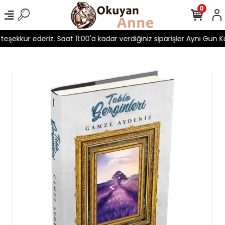
0
 teşekkür ederiz. Saat 11:00'a kadar verdiğiniz siparişler Aynı Gün Ka