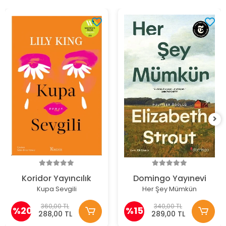
Koridor Yayıncılık
Domingo Yayınevi
Kupa Sevgili
Her Şey Mümkün
360,00 TL
340,00 TL
%20
%15
288,00 TL
289,00 TL