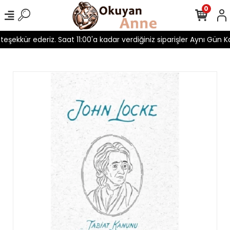
0
 teşekkür ederiz. Saat 11:00'a kadar verdiğiniz siparişler Aynı Gün Ka