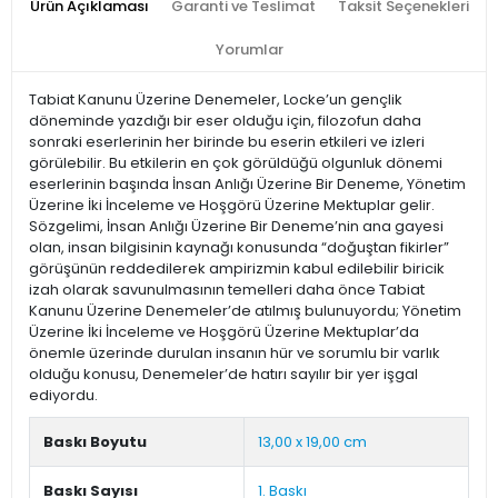
Ürün Açıklaması
Garanti ve Teslimat
Taksit Seçenekleri
Yorumlar
Tabiat Kanunu Üzerine Denemeler, Locke’un gençlik
döneminde yazdığı bir eser olduğu için, filozofun daha
sonraki eserlerinin her birinde bu eserin etkileri ve izleri
görülebilir. Bu etkilerin en çok görüldüğü olgunluk dönemi
eserlerinin başında İnsan Anlığı Üzerine Bir Deneme, Yönetim
Üzerine İki İnceleme ve Hoşgörü Üzerine Mektuplar gelir.
Sözgelimi, İnsan Anlığı Üzerine Bir Deneme’nin ana gayesi
olan, insan bilgisinin kaynağı konusunda “doğuştan fikirler”
görüşünün reddedilerek ampirizmin kabul edilebilir biricik
izah olarak savunulmasının temelleri daha önce Tabiat
Kanunu Üzerine Denemeler’de atılmış bulunuyordu; Yönetim
Üzerine İki İnceleme ve Hoşgörü Üzerine Mektuplar’da
önemle üzerinde durulan insanın hür ve sorumlu bir varlık
olduğu konusu, Denemeler’de hatırı sayılır bir yer işgal
ediyordu.
Baskı Boyutu
13,00 x 19,00 cm
Baskı Sayısı
1. Baskı