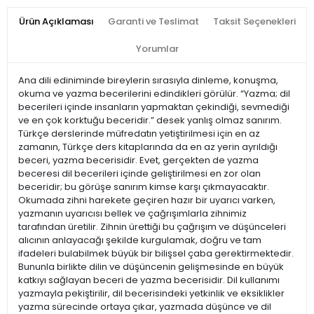
Ürün Açıklaması
Garanti ve Teslimat
Taksit Seçenekleri
Yorumlar
Ana dili ediniminde bireylerin sırasıyla dinleme, konuşma,
okuma ve yazma becerilerini edindikleri görülür. “Yazma; dil
becerileri içinde insanların yapmaktan çekindiği, sevmediği
ve en çok korktuğu beceridir.” desek yanlış olmaz sanırım.
Türkçe derslerinde müfredatın yetiştirilmesi için en az
zamanın, Türkçe ders kitaplarında da en az yerin ayrıldığı
beceri, yazma becerisidir. Evet, gerçekten de yazma
beceresi dil becerileri içinde geliştirilmesi en zor olan
beceridir; bu görüşe sanırım kimse karşı çıkmayacaktır.
Okumada zihni harekete geçiren hazır bir uyarıcı varken,
yazmanın uyarıcısı bellek ve çağrışımlarla zihnimiz
tarafından üretilir. Zihnin ürettiği bu çağrışım ve düşünceleri
alıcının anlayacağı şekilde kurgulamak, doğru ve tam
ifadeleri bulabilmek büyük bir bilişsel çaba gerektirmektedir.
Bununla birlikte dilin ve düşüncenin gelişmesinde en büyük
katkıyı sağlayan beceri de yazma becerisidir. Dil kullanımı
yazmayla pekiştirilir, dil becerisindeki yetkinlik ve eksiklikler
yazma sürecinde ortaya çıkar, yazmada düşünce ve dil