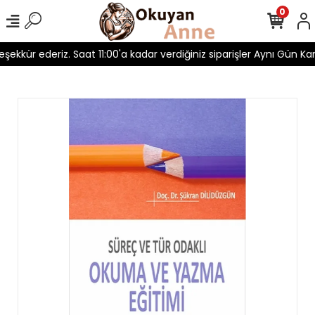
0
teşekkür ederiz. Saat 11:00'a kadar verdiğiniz siparişler Aynı Gün Karg