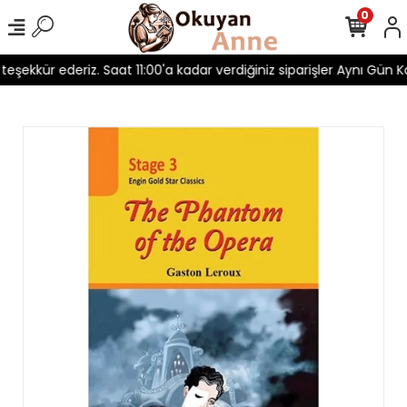
0
 teşekkür ederiz. Saat 11:00'a kadar verdiğiniz siparişler Aynı Gün Ka