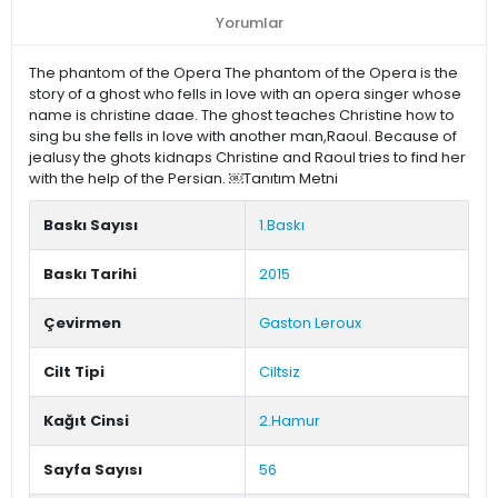
Yorumlar
The phantom of the Opera The phantom of the Opera is the
story of a ghost who fells in love with an opera singer whose
name is christine daae. The ghost teaches Christine how to
sing bu she fells in love with another man,Raoul. Because of
jealusy the ghots kidnaps Christine and Raoul tries to find her
with the help of the Persian. ￼Tanıtım Metni
Baskı Sayısı
1.Baskı
Baskı Tarihi
2015
Çevirmen
Gaston Leroux
Cilt Tipi
Ciltsiz
Kağıt Cinsi
2.Hamur
Sayfa Sayısı
56