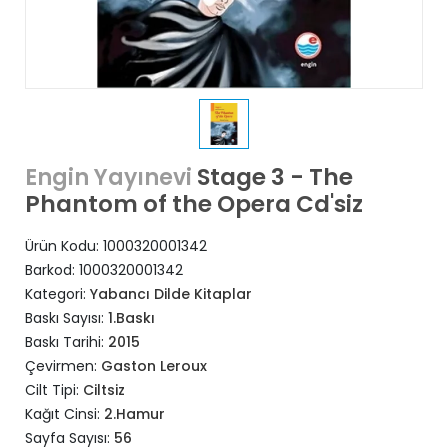
Stage 3 - The
Engin Yayınevi
Phantom of the Opera Cd'siz
Ürün Kodu:
1000320001342
Barkod:
1000320001342
Kategori:
Yabancı Dilde Kitaplar
Baskı Sayısı:
1.Baskı
Baskı Tarihi:
2015
Çevirmen:
Gaston Leroux
Cilt Tipi:
Ciltsiz
Kağıt Cinsi:
2.Hamur
Sayfa Sayısı:
56