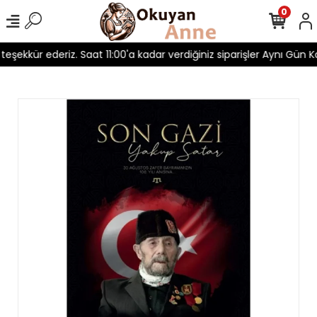
0
 teşekkür ederiz. Saat 11:00'a kadar verdiğiniz siparişler Aynı Gün Ka