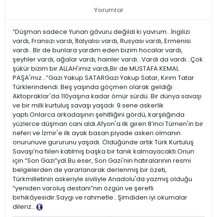
Yorumlar
“Düşman sadece Yunan gâvuru değildi ki yavrum...İngilizi
vardı, Fransızı vardı, İtalyalısı vardı, Rusyası vardı, Ermenisi
vardı...Bir de bunlara yardım eden bizim hocalar vardı,
şeyhler vardı, ağalar vardı, hainler vardı...Vardı da vardı...Çok
şükür bizim bir ALLAH'ımız vardı,Bir de MUSTAFA KEMAL
PAŞA'mız...”Gazi Yakup SATARGazi Yakup Satar, Kırım Tatar
Türklerindendi. Beş yaşında göçmen olarak geldiği
Aktopraklar'da 110yaşına kadar ömür sürdü. Bir dünya savaşı
ve bir milli kurtuluş savaşı yaşadı. 9 sene askerlik
yaptı.Onlarca arkadaşının şehitliğini gördü, karşılığında
yüzlerce düşman canı aldı.Afyon'a ilk giren 8’inci Tümen'in bir
neferi ve İzmir'e ilk ayak basan piyade askeri olmanın
onurunuve gururunu yaşadı. Öldüğünde artık Türk Kurtuluş
Savaşı’na fiilen katılmış başka bir tanık kalmayacaktı.Onun
için “Son Gazi”ydi.Bu eser, Son Gazi'nin hatıralarının resmi
belgelerden de yararlanarak derlenmiş bir özeti,
Türkmilletinin askeriyle siviliyle Anadolu'da yazmış olduğu
“yeniden varoluş destanı”nın özgün ve şerefli
birhikâyesidir.Saygı ve rahmetle...Şimdiden iyi okumalar
dileriz…
Tanıtım Metni