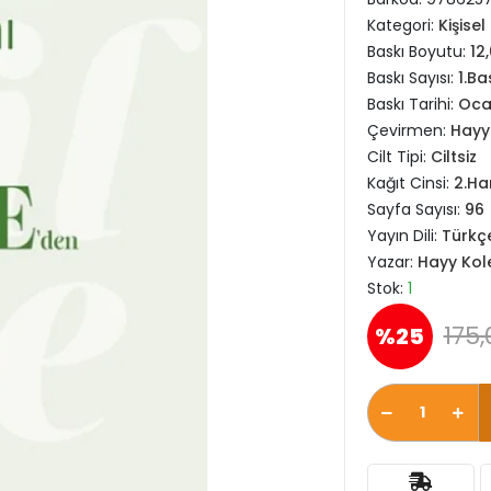
Kategori:
Kişisel
Baskı Boyutu:
12
Baskı Sayısı:
1.Ba
Baskı Tarihi:
Oca
Çevirmen:
Hayy 
Cilt Tipi:
Ciltsiz
Kağıt Cinsi:
2.H
Sayfa Sayısı:
96
Yayın Dili:
Türkç
Yazar:
Hayy Kole
Stok:
1
175,
%25