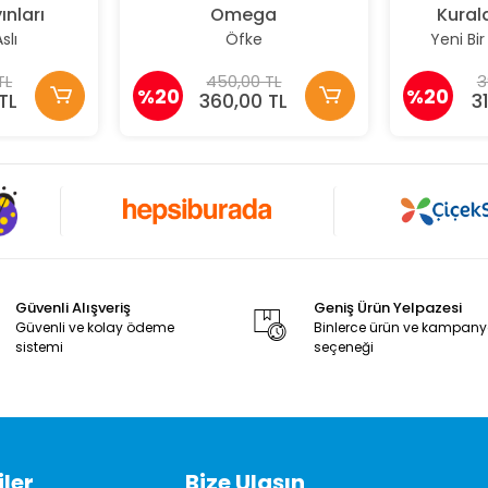
ınları
Omega
Kurald
slı
Öfke
Yeni Bi
TL
450,00 TL
3
%20
%20
TL
360,00 TL
3
Güvenli Alışveriş
Geniş Ürün Yelpazesi
Güvenli ve kolay ödeme
Binlerce ürün ve kampan
sistemi
seçeneği
ler
Bize Ulaşın