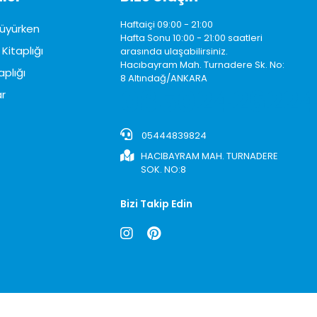
Haftaiçi 09:00 - 21:00
üyürken
Hafta Sonu 10:00 - 21:00 saatleri
Kitaplığı
arasında ulaşabilirsiniz.
Hacıbayram Mah. Turnadere Sk. No:
aplığı
8 Altındağ/ANKARA
0850242622
r
05444839824
HACIBAYRAM MAH. TURNADERE
SOK. NO:8
Bizi Takip Edin