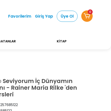
0
 Alışverişlerinizde Kargo Ücretsiz!
Bizi tercih ett
Favorilerim
Giriş Yap
Üye Ol
SATANLAR
KİTAP
Seviyorum İç Dünyamın
p
nı - Rainer Maria Rilke 'den
sleri
257685122
685122