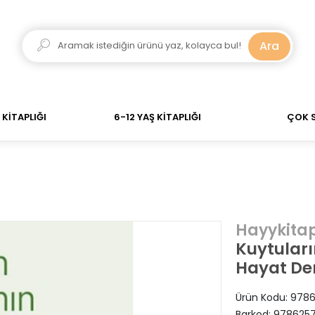
adar verdiğiniz siparişler Aynı Gün Kargo! 700 TL Üzeri
Ara
KİTAPLIĞI
6-12 YAŞ KİTAPLIĞI
ÇOK 
Hayykita
Kuytuları
Hayat Der
Ürün Kodu:
9786
Barkod:
9786257