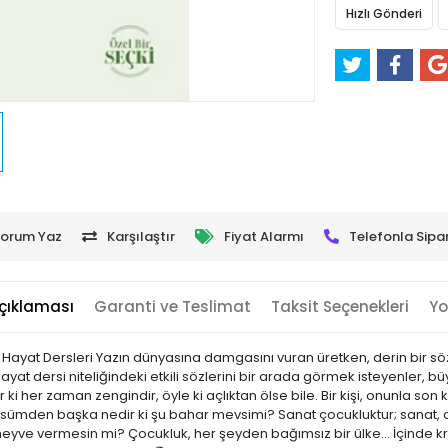
Hızlı Gönderi
orum Yaz
Karşılaştır
Fiyat Alarmı
Telefonla Sipar
çıklaması
Garanti ve Teslimat
Taksit Seçenekleri
Yo
Hayat Dersleri Yazın dünyasına damgasını vuran üretken, derin bir söz 
t dersi niteliğindeki etkili sözlerini bir arada görmek isteyenler, b
r ki her zaman zengindir, öyle ki açlıktan ölse bile. Bir kişi, onunla son
bessümden başka nedir ki şu bahar mevsimi? Sanat çocukluktur; sanat,
meyve vermesin mi? Çocukluk, her şeyden bağımsız bir ülke… İçinde krall