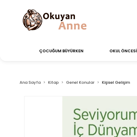
verdiğiniz siparişler Aynı Gün Kargo!
Saat 11:00'a k
ÇOCUĞUM BÜYÜRKEN
OKUL ÖNCESİ 
Ana Sayfa
Kitap
Genel Konular
Kişisel Gelişim