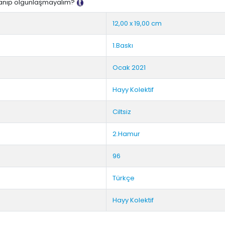
lanıp olgunlaşmayalım?
Tanıtım Metni
12,00 x 19,00 cm
1.Baskı
Ocak 2021
Hayy Kolektif
Ciltsiz
2.Hamur
96
Türkçe
Hayy Kolektif