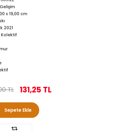
 Gelişim
,00 x 19,00 cm
skı
k 2021
Kolektif
amur
e
ktif
131,25 TL
00 TL
Sepete Ekle