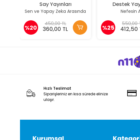
Say Yayınları
Destek Yay
Sen ve Yapay Zeka Arasında
Nefesin A
450,00 TL
550,00 
%20
%25
360,00 TL
412,50 
Hızlı Teslimat
Siparişleriniz en kısa sürede elinize
ulaşır.
Kurumsal
Kategori