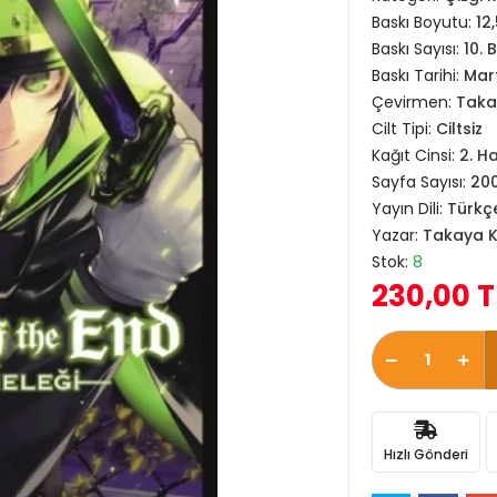
Baskı Boyutu:
12
Baskı Sayısı:
10. 
Baskı Tarihi:
Mar
Çevirmen:
Taka
Cilt Tipi:
Ciltsiz
Kağıt Cinsi:
2. H
Sayfa Sayısı:
20
Yayın Dili:
Türkç
Yazar:
Takaya 
Stok:
8
230,00 T
Hızlı Gönderi