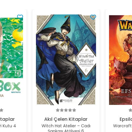
itaplar
Akıl Çelen Kitaplar
Epsil
i Kutu 4
Witch Hat Atelier – Cadı
Warcraft Efs
Şapkası Atölyesi 6