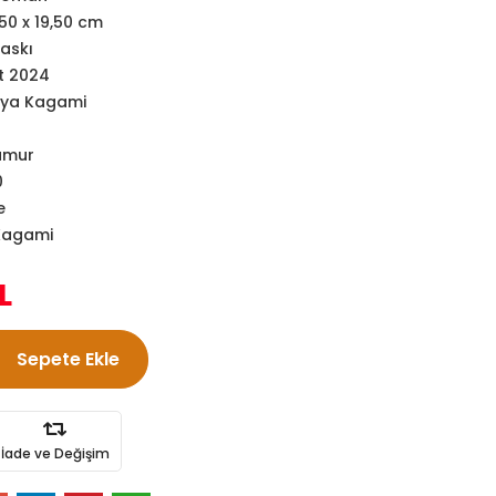
,50 x 19,50 cm
Baskı
t 2024
ya Kagami
amur
0
e
Kagami
L
Sepete Ekle
İade ve Değişim