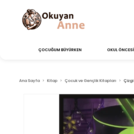
erdiğiniz siparişler Aynı Gün Kargo!
Saat 11:00'a ka
ÇOCUĞUM BÜYÜRKEN
OKUL ÖNCESİ 
Ana Sayfa
Kitap
Çocuk ve Gençlik Kitapları
Çizg