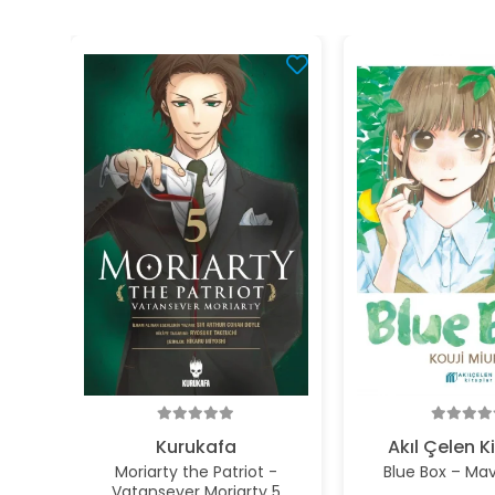
Kurukafa
Akıl Çelen K
Moriarty the Patriot -
Blue Box – Mav
Vatansever Moriarty 5