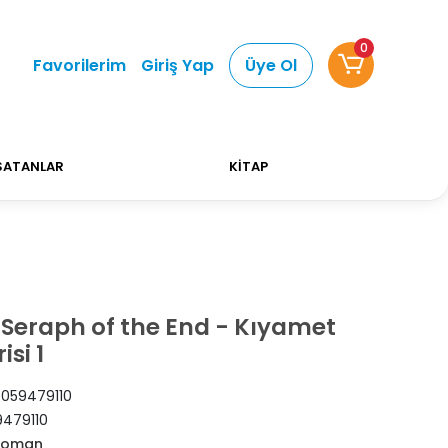
0
Alışverişlerinizde Kargo Ücretsiz!
Bizi tercih etti
Favorilerim
Giriş Yap
Üye Ol
SATANLAR
KİTAP
Seraph of the End - Kıyamet
isi 1
059479110
479110
 Roman