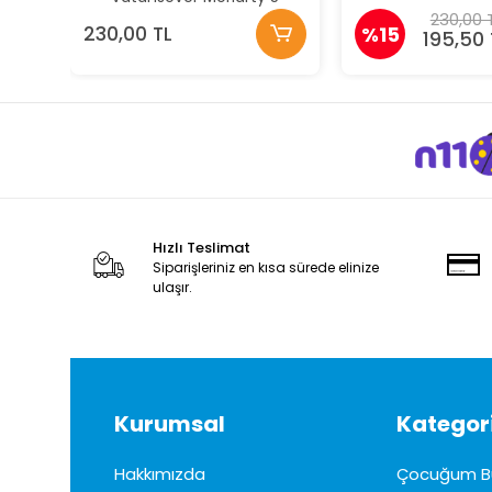
230,00 
230,00 TL
%15
195,50 
Hızlı Teslimat
Siparişleriniz en kısa sürede elinize
ulaşır.
Kurumsal
Kategori
Hakkımızda
Çocuğum B