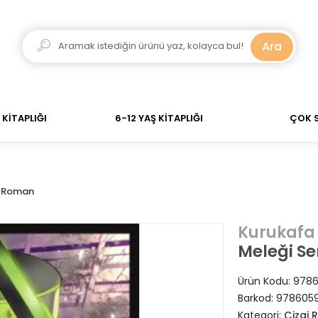
dar verdiğiniz siparişler Aynı Gün Kargo! 700 TL Üzeri 
Ara
KİTAPLIĞI
6-12 YAŞ KİTAPLIĞI
ÇOK 
i Roman
Kurukafa
Meleği Ser
Ürün Kodu:
9786
Barkod:
9786059
Kategori:
Çizgi