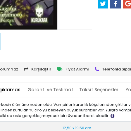
orum Yaz
Karşılaştır
Fiyat Alarmı
Telefonla Sipar
çıklaması
Garanti ve Teslimat
Taksit Seçenekleri
Yo
herkesin ölümüne neden oldu. Vampirler karanlık köşelerinden çıktılar 
elinden kurtulan Yuiçiro’yu bekleyen büyük sürprizler var. Yuiçiro vamp
belki de asla gerçekleşmeyecek bir rüyadan ibaret olabilir.
Tanıtım Me
12,50 x 19,50 cm