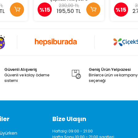
TL
230,00 TL
3
%15
%15
TL
195,50 TL
2
Güvenli Alışveriş
Geniş Ürün Yelpazesi
Güvenli ve kolay ödeme
Binlerce ürün ve kampan
sistemi
seçeneği
ler
Bize Ulaşın
Haftaiçi 09:00 - 21:00
üyürken
Hafta Sonu 10:00 - 21:00 saatleri