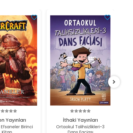
O
%2
on Yayınları
İthaki Yayınları
aneler Birinci
Ortaokul Talihsizlikleri-3
Kitap
Dans Faciası