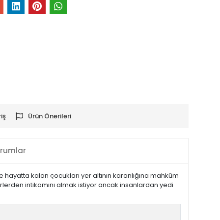
iş
Ürün Önerileri
rumlar
ve hayatta kalan çocukları yer altının karanlığına mahkûm
irlerden intikamını almak istiyor ancak insanlardan yedi
tni