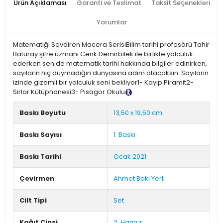
Ürün Açıklaması
Garanti ve Teslimat
Taksit Seçenekleri
Yorumlar
Matematiği Sevdiren Macera SerisiBilim tarihi profesörü Tahir
Baturay şifre uzmanı Cenk Demirbilek ile birlikte yolculuk
ederken sen de matematik tarihi hakkında bilgiler edinirken,
sayıların hiç duymadığın dünyasına adım atacaksın. Sayıların
izinde gizemli bir yolculuk seni bekliyor1- Kayıp Piramit2-
Sırlar Kütüphanesi3- Pisagor Okulu
Tanıtım Metni
Baskı Boyutu
13,50 x 19,50 cm
Baskı Sayısı
1. Baskı
Baskı Tarihi
Ocak 2021
Çevirmen
Ahmet Baki Yerli
Cilt Tipi
Set
Kağıt Cinsi
2. Hamur