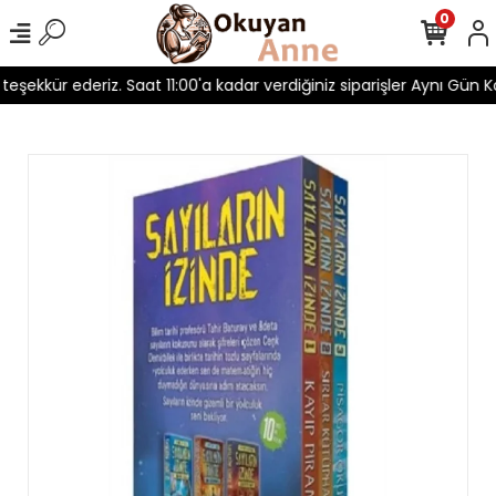
0
 teşekkür ederiz. Saat 11:00'a kadar verdiğiniz siparişler Aynı Gün Ka