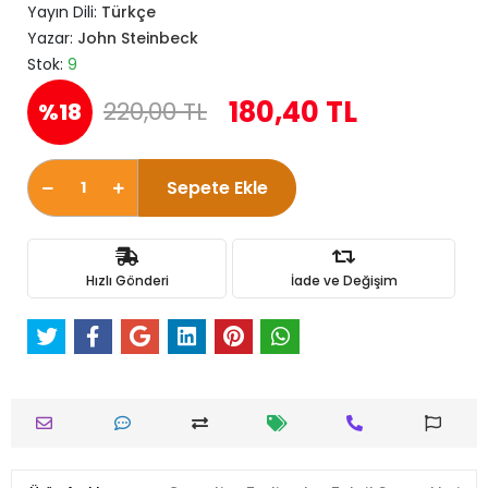
Yayın Dili:
Türkçe
Yazar:
John Steinbeck
Stok:
9
180,40 TL
220,00 TL
%18
Sepete Ekle
Hızlı Gönderi
İade ve Değişim