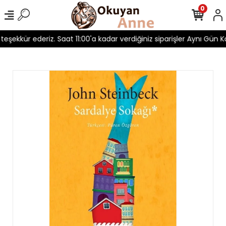
0
 teşekkür ederiz. Saat 11:00'a kadar verdiğiniz siparişler Aynı Gün Ka