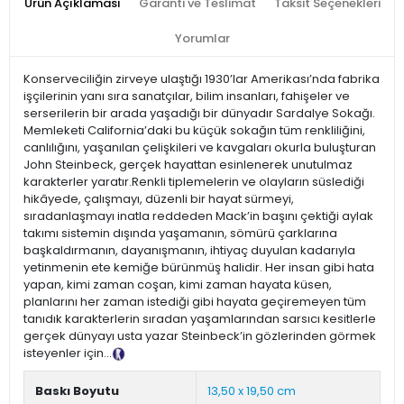
Ürün Açıklaması
Garanti ve Teslimat
Taksit Seçenekleri
Yorumlar
Konserveciliğin zirveye ulaştığı 1930’lar Amerikası’nda fabrika
işçilerinin yanı sıra sanatçılar, bilim insanları, fahişeler ve
serserilerin bir arada yaşadığı bir dünyadır Sardalye Sokağı.
Memleketi California’daki bu küçük sokağın tüm renkliliğini,
canlılığını, yaşanılan çelişkileri ve kavgaları okurla buluşturan
John Steinbeck, gerçek hayattan esinlenerek unutulmaz
karakterler yaratır.Renkli tiplemelerin ve olayların süslediği
hikâyede, çalışmayı, düzenli bir hayat sürmeyi,
sıradanlaşmayı inatla reddeden Mack’in başını çektiği aylak
takımı sistemin dışında yaşamanın, sömürü çarklarına
başkaldırmanın, dayanışmanın, ihtiyaç duyulan kadarıyla
yetinmenin ete kemiğe bürünmüş halidir. Her insan gibi hata
yapan, kimi zaman coşan, kimi zaman hayata küsen,
planlarını her zaman istediği gibi hayata geçiremeyen tüm
tanıdık karakterlerin sıradan yaşamlarından sarsıcı kesitlerle
gerçek dünyayı usta yazar Steinbeck’in gözlerinden görmek
isteyenler için...
Tanıtım Metni
Baskı Boyutu
13,50 x 19,50 cm