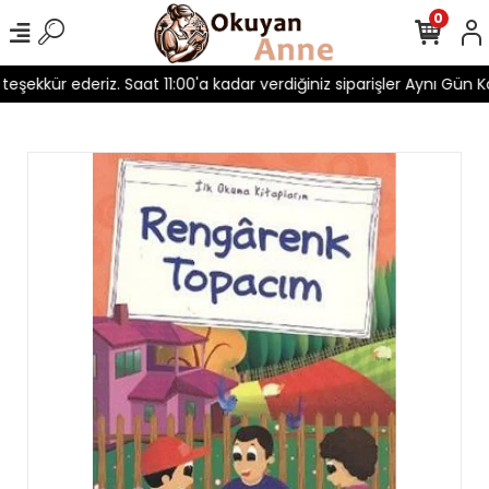
0
 teşekkür ederiz. Saat 11:00'a kadar verdiğiniz siparişler Aynı Gün Ka