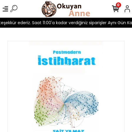
0
 teşekkür ederiz. Saat 11:00'a kadar verdiğiniz siparişler Aynı Gün Kar