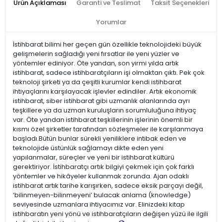
Ürün Açıklaması
Garanti ve Teslimat
Taksit Seçenekleri
Yorumlar
İstihbarat bilimi her geçen gün özellikle teknolojideki büyük
gelişmelerin sağladığı yeni fırsatlar ile yeni yüzler ve
yöntemler ediniyor. Öte yandan, son yirmi yılda artık
istihbarat, sadece istihbaratçıların işi olmaktan çıktı. Pek çok
teknoloji şirketi ya da çeşitli kurumlar kendi istihbarat
ihtiyaçlarını karşılayacak işlevler edindiler. Artık ekonomik
istihbarat, siber istihbarat gibi uzmanlık alanlarında ayrı
teşkillere ya da uzman kuruluşların sorumluluğuna ihtiyaç
var. Öte yandan istihbarat teşkillerinin işlerinin önemli bir
kısmı özel şirketler tarafından sözleşmeler ile karşılanmaya
başladı.Bütün bunlar sürekli yeniliklere intibak eden ve
teknolojide üstünlük sağlamayı dikte eden yeni
yapılanmalar, süreçler ve yeni bir istihbarat kültürü
gerektiriyor. İstihbaratçı artık bilgiyi çekmek için çok farklı
yöntemler ve hikâyeler kullanmak zorunda. Ajan odaklı
istihbarat artık tarihe karışırken, sadece eksik parçayı değil,
‘bilinmeyen-bilinmeyeni’ bulacak anlama (knowledge)
seviyesinde uzmanlara ihtiyacımız var. Elinizdeki kitap
istihbaratın yeni yönü ve istihbaratçıların değişen yüzü ile ilgili