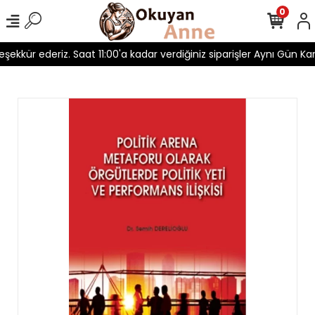
0
teşekkür ederiz. Saat 11:00'a kadar verdiğiniz siparişler Aynı Gün Karg