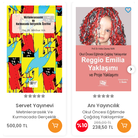
Servet Yayınevi
Anı Yayıncılık
Metinlerarasılık Ve
Okul Öncesi Eğitimde
Kurmacada Gerçeklik
Çağdaş Yaklaşımlar
Üzerine
Reggio Emila Yaklaşımı ve
265,00 TL
%10
500,00 TL
Proje Yaklaşımı
238,50 TL