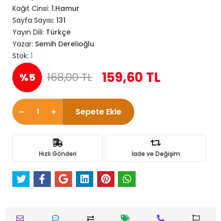
Kağıt Cinsi:
1.Hamur
Sayfa Sayısı:
131
Yayın Dili:
Türkçe
Yazar:
Semih Derelioğlu
Stok:
1
159,60 TL
168,00 TL
%5
Sepete Ekle
Hızlı Gönderi
İade ve Değişim