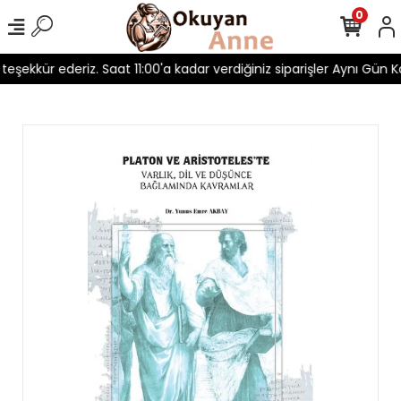
0
n teşekkür ederiz. Saat 11:00'a kadar verdiğiniz siparişler Aynı Gün Ka