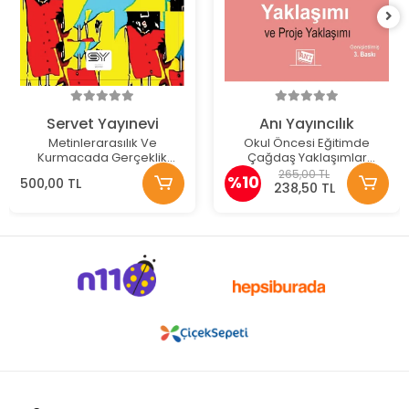
Servet Yayınevi
Anı Yayıncılık
Metinlerarasılık Ve
Okul Öncesi Eğitimde
Kurmacada Gerçeklik
Çağdaş Yaklaşımlar
Üzerine
Reggio Emila Yaklaşımı ve
265,00 TL
%10
500,00 TL
Proje Yaklaşımı
238,50 TL