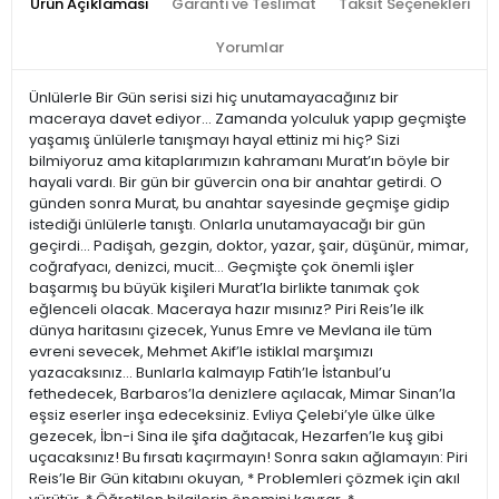
Ürün Açıklaması
Garanti ve Teslimat
Taksit Seçenekleri
Yorumlar
Ünlülerle Bir Gün serisi sizi hiç unutamayacağınız bir
maceraya davet ediyor... Zamanda yolculuk yapıp geçmişte
yaşamış ünlülerle tanışmayı hayal ettiniz mi hiç? Sizi
bilmiyoruz ama kitaplarımızın kahramanı Murat’ın böyle bir
hayali vardı. Bir gün bir güvercin ona bir anahtar getirdi. O
günden sonra Murat, bu anahtar sayesinde geçmişe gidip
istediği ünlülerle tanıştı. Onlarla unutamayacağı bir gün
geçirdi... Padişah, gezgin, doktor, yazar, şair, düşünür, mimar,
coğrafyacı, denizci, mucit... Geçmişte çok önemli işler
başarmış bu büyük kişileri Murat’la birlikte tanımak çok
eğlenceli olacak. Maceraya hazır mısınız? Piri Reis’le ilk
dünya haritasını çizecek, Yunus Emre ve Mevlana ile tüm
evreni sevecek, Mehmet Akif’le istiklal marşımızı
yazacaksınız... Bunlarla kalmayıp Fatih’le İstanbul’u
fethedecek, Barbaros’la denizlere açılacak, Mimar Sinan’la
eşsiz eserler inşa edeceksiniz. Evliya Çelebi’yle ülke ülke
gezecek, İbn-i Sina ile şifa dağıtacak, Hezarfen’le kuş gibi
uçacaksınız! Bu fırsatı kaçırmayın! Sonra sakın ağlamayın: Piri
Reis’le Bir Gün kitabını okuyan, * Problemleri çözmek için akıl