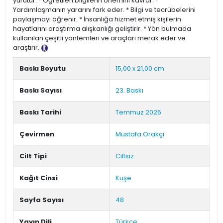
yürütür. * Öğretilen bilgilerin önemini kavrar. *
Yardımlaşmanın yararını fark eder. * Bilgi ve tecrübelerini
paylaşmayı öğrenir. * İnsanlığa hizmet etmiş kişilerin
hayatlarını araştırma alışkanlığı geliştirir. * Yön bulmada
kullanılan çeşitli yöntemleri ve araçları merak eder ve
araştırır.
Tanıtım Metni
Baskı Boyutu
15,00 x 21,00 cm
Baskı Sayısı
23. Baskı
Baskı Tarihi
Temmuz 2025
Çevirmen
Mustafa Orakçı
Cilt Tipi
Ciltsiz
Kağıt Cinsi
Kuşe
Sayfa Sayısı
48
Yayın Dili
Türkçe