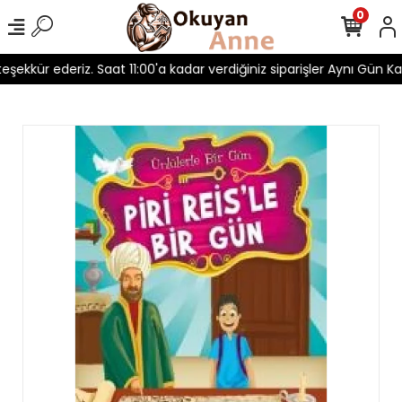
0
 teşekkür ederiz. Saat 11:00'a kadar verdiğiniz siparişler Aynı Gün Kar