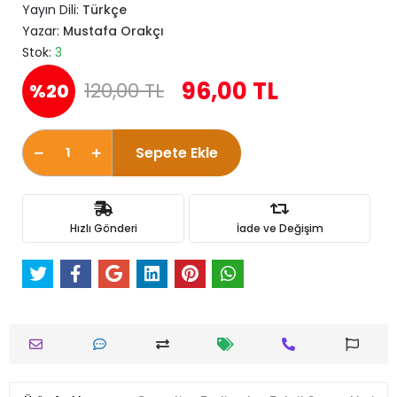
Yayın Dili:
Türkçe
Yazar:
Mustafa Orakçı
Stok:
3
96,00 TL
120,00 TL
%20
Sepete Ekle
Hızlı Gönderi
İade ve Değişim