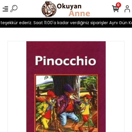
0
n teşekkür ederiz. Saat 11:00'a kadar verdiğiniz siparişler Aynı Gün Ka