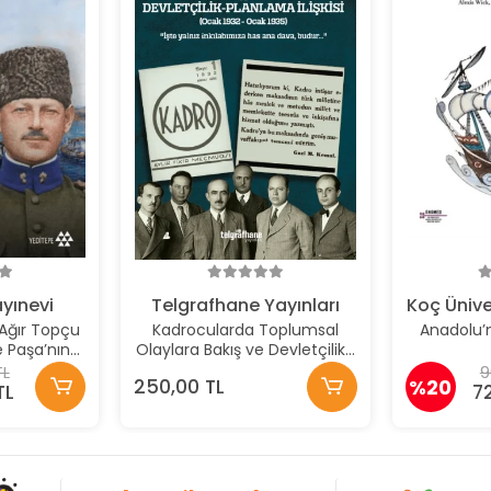
yınevi
Telgrafhane Yayınları
Koç Ünive
Ağır Topçu
Kadrocularda Toplumsal
Anadolu’
e Paşa’nın
Olaylara Bakış ve Devletçilik-
si Günlüğü
Planlama İlişkisi
TL
9
250,00 TL
%20
TL
7