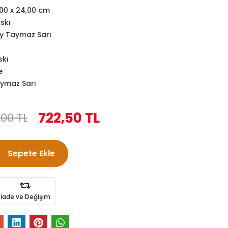
,00 x 24,00 cm
askı
y Taymaz Sarı
skı
e
ymaz Sarı
722,50 TL
,00 TL
Sepete Ekle
İade ve Değişim