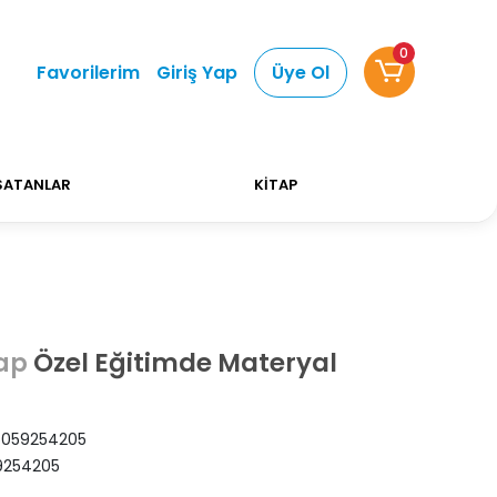
0
i Alışverişlerinizde Kargo Ücretsiz!
Bizi tercih et
Favorilerim
Giriş Yap
Üye Ol
SATANLAR
KİTAP
Özel Eğitimde Materyal
tap
059254205
9254205