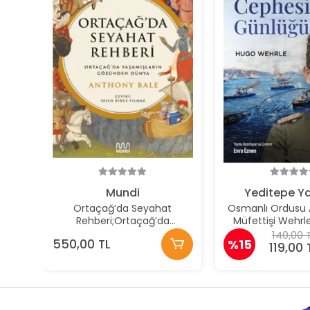
Mundi
Yeditepe Ya
Ortaçağ’da Seyahat
Osmanlı Ordusu 
Rehberi;Ortaçağ’da
Müfettişi Wehrl
Yaşamışların Gözünden
Çanakkale Cephe
140,00 
550,00 TL
%15
Dünya
119,00 