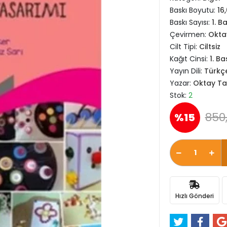
Baskı Boyutu:
16
Baskı Sayısı:
1. B
Çevirmen:
Okta
Cilt Tipi:
Ciltsiz
Kağıt Cinsi:
1. Ba
Yayın Dili:
Türkç
Yazar:
Oktay Ta
Stok:
2
850
%15
Hızlı Gönderi