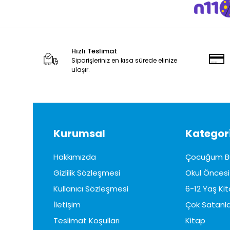
Hızlı Teslimat
Siparişleriniz en kısa sürede elinize
ulaşır.
Kurumsal
Kategori
Hakkımızda
Çocuğum B
Gizlilik Sözleşmesi
Okul Öncesi 
Kullanıcı Sözleşmesi
6-12 Yaş Kit
İletişim
Çok Satanla
Teslimat Koşulları
Kitap