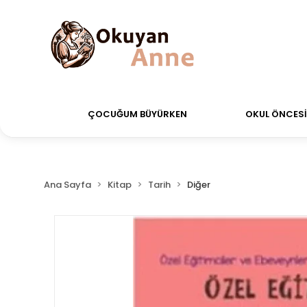
 verdiğiniz siparişler Aynı Gün Kargo!
Saat 11:00'a 
ÇOCUĞUM BÜYÜRKEN
OKUL ÖNCESİ 
Ana Sayfa
Kitap
Tarih
Diğer