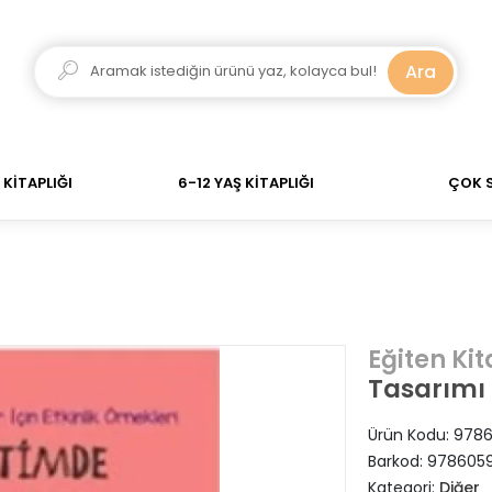
kadar verdiğiniz siparişler Aynı Gün Kargo! 700 TL Üzer
Ara
KİTAPLIĞI
6-12 YAŞ KİTAPLIĞI
ÇOK 
Eğiten Ki
Tasarımı
Ürün Kodu:
9786
Barkod:
978605
Kategori:
Diğer