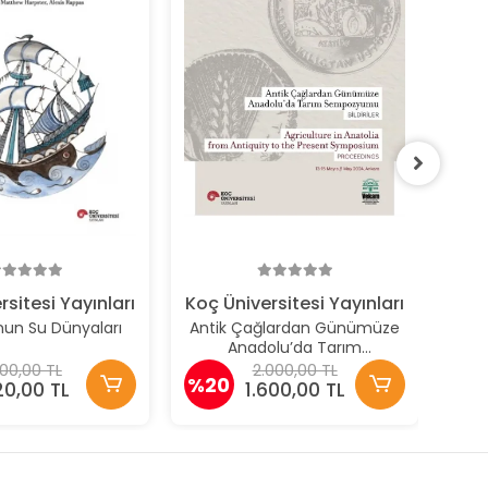
415
rsitesi Yayınları
Koç Üniversitesi Yayınları
nun Su Dünyaları
Antik Çağlardan Günümüze
Anadolu’da Tarım
Sempozyumu Bildiriler
00,00 TL
2.000,00 TL
%20
Agrıculture In Anatolıa From
20,00 TL
1.600,00 TL
Antıquıty To The Present
Symposıum Proceedıngs