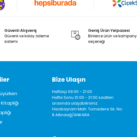
Güvenli Alışveriş
Geniş Ürün Yelpazesi
Güvenli ve kolay ödeme
Binlerce ürün ve kampan
sistemi
seçeneği
ler
Bize Ulaşın
Haftaiçi 09:00 - 21:00
üyürken
Hafta Sonu 10:00 - 21:00 saatleri
Kitaplığı
arasında ulaşabilirsiniz.
Hacıbayram Mah. Turnadere Sk. No:
aplığı
8 Altındağ/ANKARA
0850242622
r