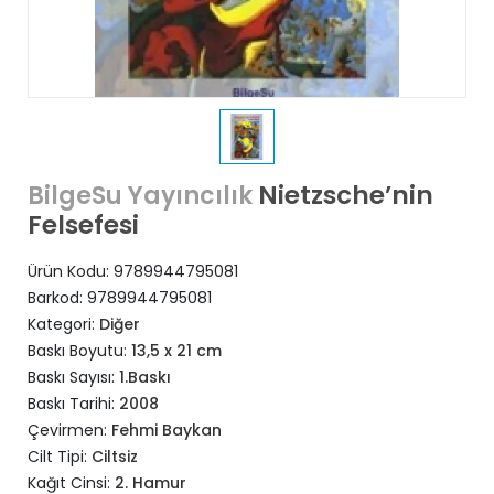
Nietzsche’nin
BilgeSu Yayıncılık
Felsefesi
Ürün Kodu:
9789944795081
Barkod:
9789944795081
Kategori:
Diğer
Baskı Boyutu:
13,5 x 21 cm
Baskı Sayısı:
1.Baskı
Baskı Tarihi:
2008
Çevirmen:
Fehmi Baykan
Cilt Tipi:
Ciltsiz
Kağıt Cinsi:
2. Hamur