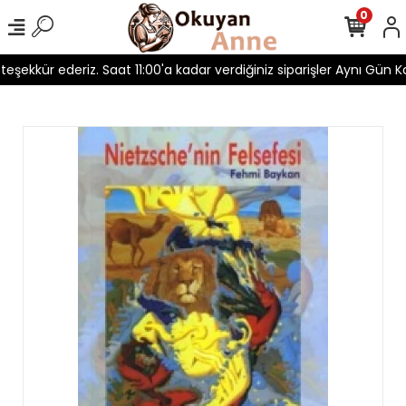
0
 teşekkür ederiz. Saat 11:00'a kadar verdiğiniz siparişler Aynı Gün Ka