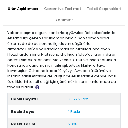
Ürün Açıklaması
Garanti ve Teslimat
Taksit Seçenekleri
Yorumlar
Yabancılaşma olgusu son birkaç yüzyıldır Batı felsefesinde
en fazla ilgi çeken sorunlardan biridir. Son zamanlarda
ülkemizde de bu soruna ilgi duyan düşünürler
artmakta.Batı'da yabancılaşmayı en etraflıca inceleyen
filozoflardan birisi Nietzsche'dir. İnsan felsefesi alanında en
önemli simalardan olan Nietzsche, kültür ve insan sorunları
konusunda günümüz için bile ışık tutucu fikirler ortaya
koymuştur. O, her ne kadar 19. yüzyıl Avrupa kültürünü ve
insanını tahlil etmişse de, düşünceleri insanın evrensel bazı
özelliklerini tesbit ettiği için günümüz insanını anlamada da
faydalı olabilir.
Tanıtım Metni
Baskı Boyutu
13,5 x 21 cm
Baskı Sayısı
1.Baskı
Baskı Tarihi
2008