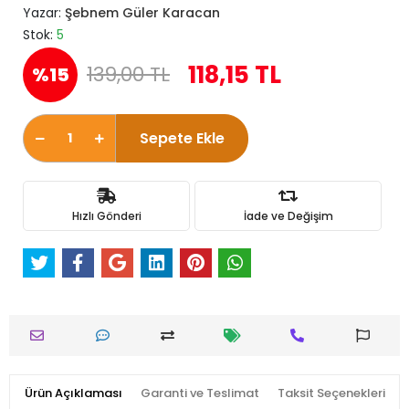
Yazar:
Şebnem Güler Karacan
Stok:
5
118,15 TL
139,00 TL
%15
Sepete Ekle
Hızlı Gönderi
İade ve Değişim
Ürün Açıklaması
Garanti ve Teslimat
Taksit Seçenekleri