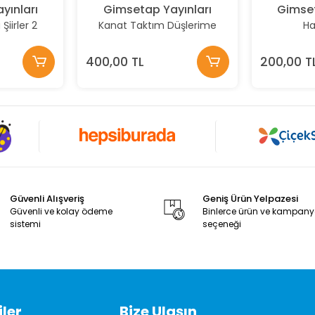
yınları
Gimsetap Yayınları
Gimset
iirler 2
Kanat Taktım Düşlerime
Ha
400,00 TL
200,00 T
Güvenli Alışveriş
Geniş Ürün Yelpazesi
Güvenli ve kolay ödeme
Binlerce ürün ve kampan
sistemi
seçeneği
ler
Bize Ulaşın