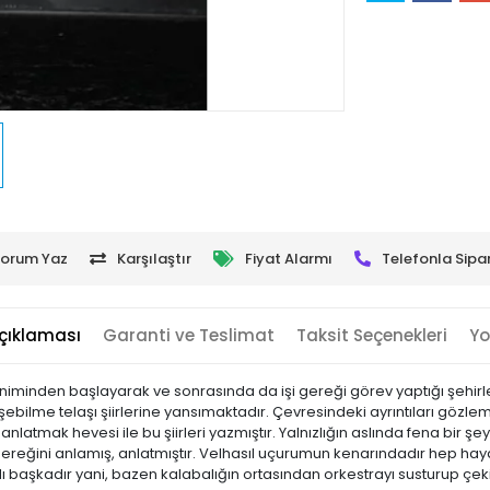
orum Yaz
Karşılaştır
Fiyat Alarmı
Telefonla Sipar
çıklaması
Garanti ve Teslimat
Taksit Seçenekleri
Yo
eniminden başlayarak ve sonrasında da işi gereği görev yaptığı şehirle
işebilme telaşı şiirlerine yansımaktadır. Çevresindeki ayrıntıları g
tmak hevesi ile bu şiirleri yazmıştır. Yalnızlığın aslında fena bir şe
ereğini anlamış, anlatmıştır. Velhasıl uçurumun kenarındadır hep ha
başkadır yani, bazen kalabalığın ortasından orkestrayı susturup çekip