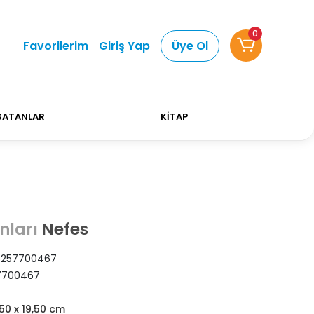
0
lışverişlerinizde Kargo Ücretsiz!
Bizi tercih ettiğ
Favorilerim
Giriş Yap
Üye Ol
SATANLAR
KİTAP
Nefes
nları
6257700467
7700467
,50 x 19,50 cm