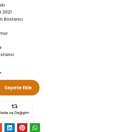
skı
t 2021
n Bostancı
amur
e
stancı
L
Sepete Ekle
İade ve Değişim