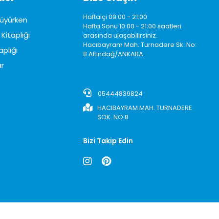
Haftaiçi 09:00 - 21:00
üyürken
Hafta Sonu 10:00 - 21:00 saatleri
Kitaplığı
arasında ulaşabilirsiniz.
Hacıbayram Mah. Turnadere Sk. No:
aplığı
8 Altındağ/ANKARA
0850242622
r
05444839824
HACIBAYRAM MAH. TURNADERE
SOK. NO:8
Bizi Takip Edin