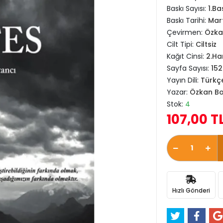
Baskı Sayısı:
1.Ba
Baskı Tarihi:
Mar
Çevirmen:
Özka
Cilt Tipi:
Ciltsiz
Kağıt Cinsi:
2.H
Sayfa Sayısı:
152
Yayın Dili:
Türkç
Yazar:
Özkan Bo
Stok:
4
107,00 T
Hızlı Gönderi