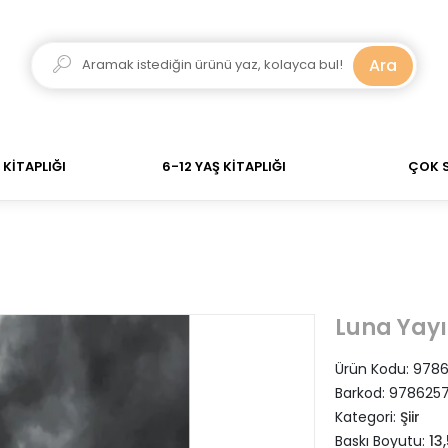
ar verdiğiniz siparişler Aynı Gün Kargo! 700 TL Üzeri A
Ara
KİTAPLIĞI
6-12 YAŞ KİTAPLIĞI
ÇOK 
Luna Yayı
Ürün Kodu:
978
Barkod:
978625
Kategori:
Şiir
Baskı Boyutu:
13