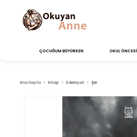
rdiğiniz siparişler Aynı Gün Kargo!
Saat 11:00'a kad
ÇOCUĞUM BÜYÜRKEN
OKUL ÖNCESİ 
Ana Sayfa
Kitap
Edebiyat
Şiir