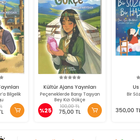
ayınları
Kültür Ajans Yayınları
Us 
’a Bilgelik
Peçeneklerde Barışı Taşıyan
Bir Sö
ğu
Bey Kızı Gökçe
TL
100,00 TL
%25
350,00 T
TL
75,00 TL