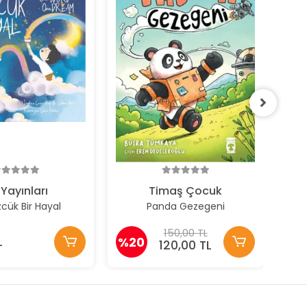
%2
Yayınları
Timaş Çocuk
zcük Bir Hayal
Panda Gezegeni
150,00 TL
L
%20
120,00 TL