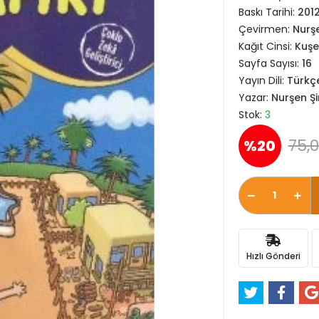
Baskı Tarihi:
201
Çevirmen:
Nurşe
Kağıt Cinsi:
Kuşe
Sayfa Sayısı:
16
Yayın Dili:
Türkç
Yazar:
Nurşen Şi
Stok:
3
75,0
%20
Hızlı Gönderi