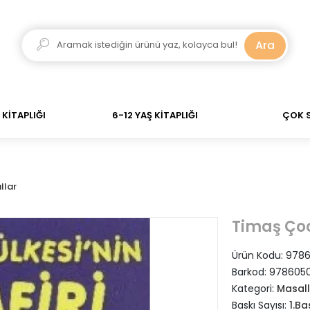
verdiğiniz siparişler Aynı Gün Kargo! 700 TL Üzeri Alış
Ara
KİTAPLIĞI
6-12 YAŞ KİTAPLIĞI
ÇOK 
llar
Timaş Ço
Ürün Kodu:
978
Barkod:
978605
Kategori:
Masall
Baskı Sayısı:
1.Ba