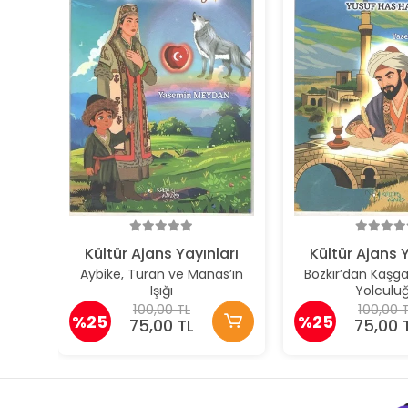
Kültür Ajans Yayınları
Kültür Ajans Y
Aybike, Turan ve Manas’ın
Bozkır’dan Kaşgar
Işığı
Yolculu
100,00 TL
100,00 
%25
%25
75,00 TL
75,00 