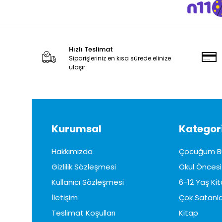
Hızlı Teslimat
Siparişleriniz en kısa sürede elinize
ulaşır.
Kurumsal
Kategori
Hakkımızda
Çocuğum B
Gizlilik Sözleşmesi
Okul Öncesi 
Kullanıcı Sözleşmesi
6-12 Yaş Kit
İletişim
Çok Satanla
Teslimat Koşulları
Kitap