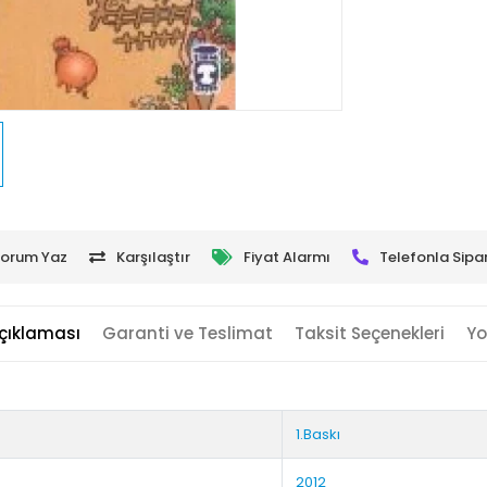
orum Yaz
Karşılaştır
Fiyat Alarmı
Telefonla Sipar
çıklaması
Garanti ve Teslimat
Taksit Seçenekleri
Yo
1.Baskı
2012