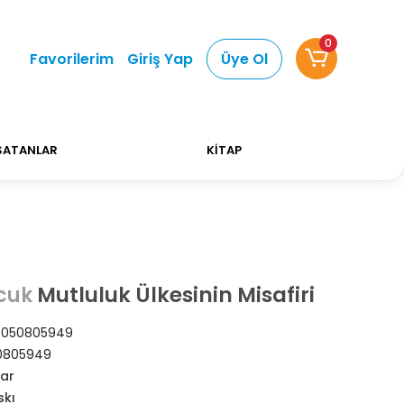
0
verişlerinizde Kargo Ücretsiz!
Bizi tercih ettiğiniz
Favorilerim
Giriş Yap
Üye Ol
SATANLAR
KİTAP
Mutluluk Ülkesinin Misafiri
cuk
6050805949
0805949
ar
skı