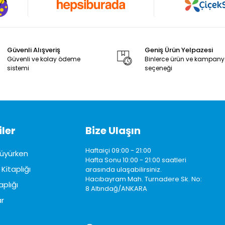
Güvenli Alışveriş
Geniş Ürün Yelpazesi
Güvenli ve kolay ödeme
Binlerce ürün ve kampan
sistemi
seçeneği
ler
Bize Ulaşın
Haftaiçi 09:00 - 21:00
üyürken
Hafta Sonu 10:00 - 21:00 saatleri
Kitaplığı
arasında ulaşabilirsiniz.
Hacıbayram Mah. Turnadere Sk. No:
aplığı
8 Altındağ/ANKARA
0850242622
r