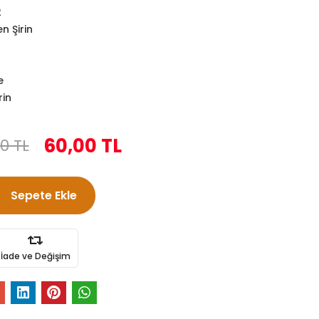
2
n Şirin
e
rin
60,00 TL
0 TL
Sepete Ekle
İade ve Değişim