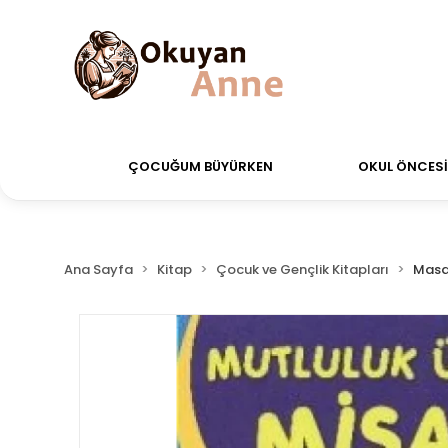
ğiniz siparişler Aynı Gün Kargo!
Saat 11:00'a kadar 
ÇOCUĞUM BÜYÜRKEN
OKUL ÖNCESİ 
Ana Sayfa
Kitap
Çocuk ve Gençlik Kitapları
Masa