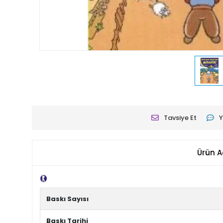
Tavsiye Et
Y
Ürün A
Tanıtım Metni
Baskı Sayısı
Baskı Tarihi