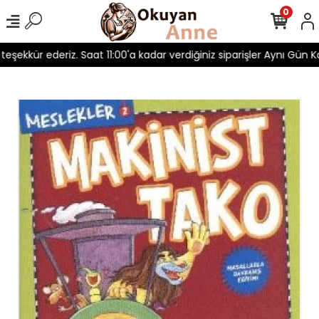
0
 teşekkür ederiz. Saat 11:00'a kadar verdiğiniz siparişler Aynı Gün Ka