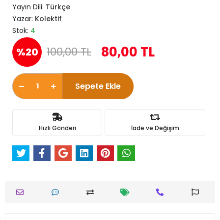
Yayın Dili:
Türkçe
Yazar:
Kolektif
Stok:
4
80,00 TL
100,00 TL
%20
Sepete Ekle
Hızlı Gönderi
İade ve Değişim