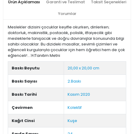
Ürün Açıklaması
Garanti ve Teslimat
Taksit Seçenekleri
Yorumlar
Meslekler dizisini çocuklar keyifle okurken, dinlerken;
doktorluk, makinistlik, postacılık, polislik, itfaiyecilik gibi
mesleklerle tanışacak ve doğru davranışlar konusunda bilgi
sahibi olacaklar. Bu dizideki masallar, sevimli çizimleri ve
eğlenceli kurgularıyla çocuklar için hem öğretici hem de çok
eğlenceli!... ￼Tanıtım Metni
Baskı Boyutu
20,00 x 20,00 cm
Baskı Sayısı
2.Baskı
Baskı Tarihi
Kasım 2020
Çevirmen
Kolektif
Kağıt Cinsi
Kuşe
Sayfa Sayısı
24